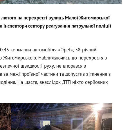
 лютого на перехресті вулиць Малої Житомирської
и інспектори сектору реагування патрульної поліції
0:45 керманич автомобіля «Opel», 58-річний
ю Житомирською. Наближаючись до перехрестя з
езпечної швидкості руху, не впорався з
 за межі проїзної частини та допустив зіткнення з
діння. На щастя, внаслідок ДТП ніхто серйозних