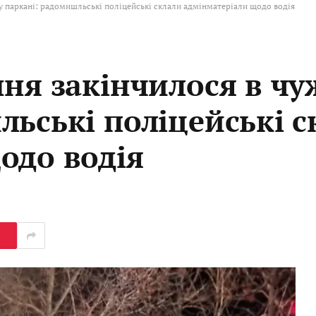
у паркані: радомишльські поліцейські склали адмінматеріали щодо водія
ння закінчилося в ч
льські поліцейські с
одо водія