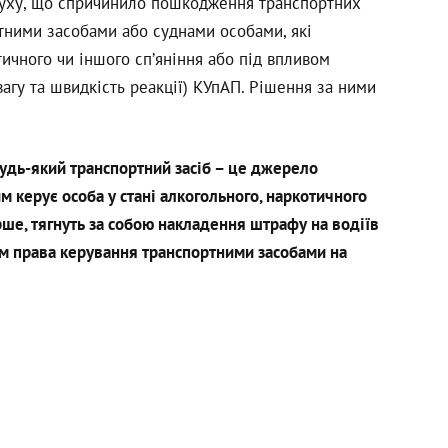
руху, що спричинило пошкодження транспортних
ртними засобами або суднами особами, які
тичного чи іншого сп’яніння або під впливом
вагу та швидкість реакції) КУпАП. Рішення за ними
удь-який транспортний засіб – це джерело
м керує особа у стані алкогольного, наркотичного
ерше, тягнуть за собою накладення штрафу на водіїв
ям права керування транспортними засобами на