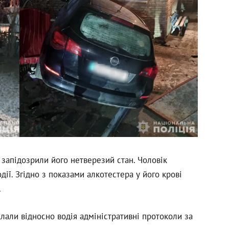
і запідозрили його нетверезий стан. Чоловік
дії. Згідно з показами алкотестера у його крові
.
клали відносно водія адміністративні протоколи за