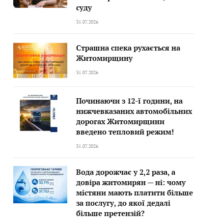
суду
31.07.2026
Страшна спека рухається на
Житомирщину
31.07.2026
Починаючи з 12-ї години, на
нижчевказаних автомобільних
дорогах Житомирщини
введено тепловий режим!
31.07.2026
Вода дорожчає у 2,2 раза, а
довіра житомирян — ні: чому
містяни мають платити більше
за послугу, до якої дедалі
більше претензій?