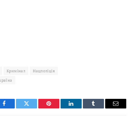
Кримінал
Нацполіція
країна
Facebook
Twitter
Pinterest
LinkedIn
Tumblr
Email