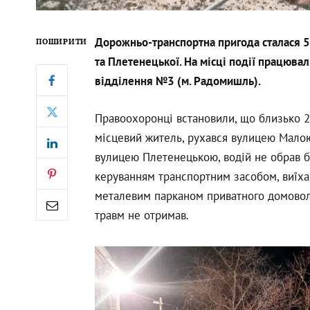
Дорожньо-транспортна пригода сталася 5
ПОШИРИТИ
та Плетенецької. На місці події працювал
відділення №3 (м. Радомишль).
Правоохоронці встановили, що близько 2
місцевий житель, рухався вулицею Мало
вулицею Плетенецькою, водій не обрав б
керуванням транспортним засобом, виїхав
металевим парканом приватного домоволо
травм не отримав.