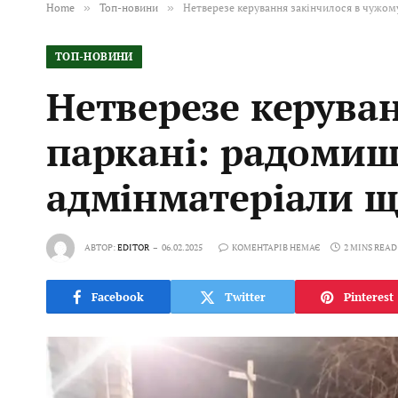
Home
»
Топ-новини
»
Нетверезе керування закінчилося в чужом
ТОП-НОВИНИ
Нетверезе керува
паркані: радомиш
адмінматеріали щ
АВТОР:
EDITOR
06.02.2025
КОМЕНТАРІВ НЕМАЄ
2 MINS READ
Facebook
Twitter
Pinterest