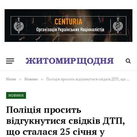
Home
»
Новини
»
Поліція просить відгукнутися свідків ДТП, що сталася 25 січня у Житомирі
НОВИНИ
Поліція просить
відгукнутися свідків ДТП,
що сталася 25 січня у