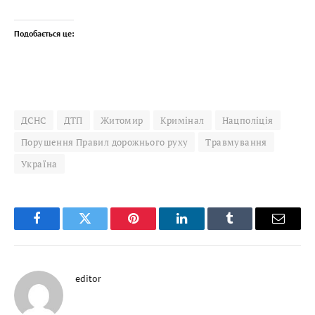
Подобається це:
ДСНС
ДТП
Житомир
Кримінал
Нацполіція
Порушення Правил дорожнього руху
Травмування
Україна
Facebook
Twitter
Pinterest
LinkedIn
Tumblr
Email
editor