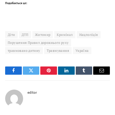
Подобається це:
Діти
ДТП
Житомир
Кримінал
Нацполіція
Порушення Правил дорожнього руху
травмовано дитину
Травмування
Україна
Facebook
Twitter
Pinterest
LinkedIn
Tumblr
Email
editor