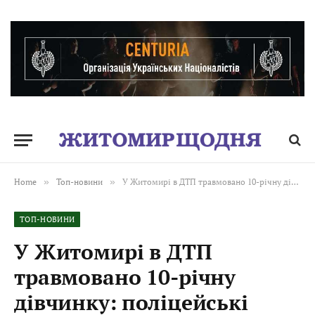
Home
»
Топ-новини
»
У Житомирі в ДТП травмовано 10-річну дівчинку: поліцейські розпочали досудове розслідування
ТОП-НОВИНИ
У Житомирі в ДТП
травмовано 10-річну
дівчинку: поліцейські