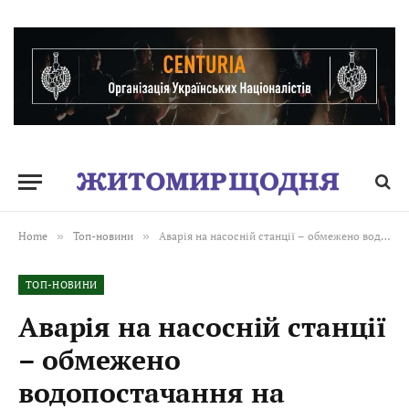
Home
»
Топ-новини
»
Аварія на насосній станції – обмежено водопостачання на проспекті Миру, 11
ТОП-НОВИНИ
Аварія на насосній станції
– обмежено
водопостачання на