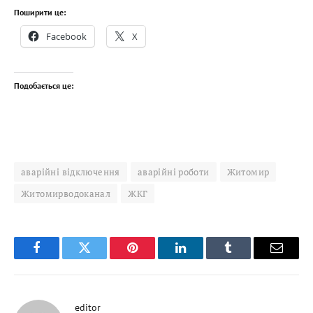
Поширити це:
Facebook
X
Подобається це:
аварійні відключення
аварійні роботи
Житомир
Житомирводоканал
ЖКГ
Facebook
Twitter
Pinterest
LinkedIn
Tumblr
Email
editor