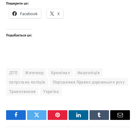
Поширити це:
Facebook
X
Подобається це:
ДТП
Житомир
Кримінал
Нацполіція
патрульна поліція
Порушення Правил дорожнього руху
Травмування
Україна
Facebook
Twitter
Pinterest
LinkedIn
Tumblr
Email