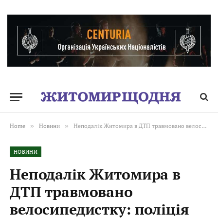
Home
»
Новини
»
Неподалік Житомира в ДТП травмовано велосипедистку: поліція встановлює обставини
НОВИНИ
Неподалік Житомира в
ДТП травмовано
велосипедистку: поліція