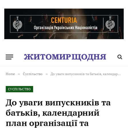
Home
»
Суспільство
»
До уваги випускників та батьків, календарний план організації та проведення НМТ-2025. ВІДЕО
СУСПІЛЬСТВО
До уваги випускників та
батьків, календарний
план організації та