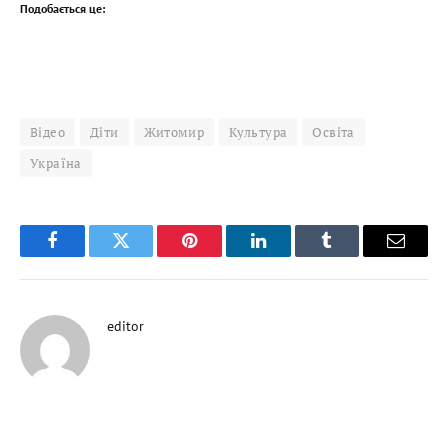
Подобається це:
Відео
Діти
Житомир
Культура
Освіта
Україна
Facebook
Twitter
Pinterest
LinkedIn
Tumblr
Email
editor