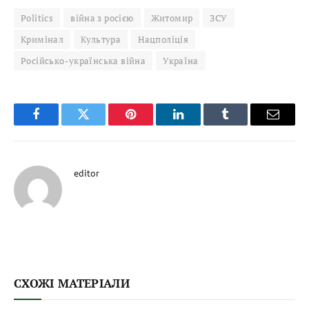
Politics
війна з росією
Житомир
ЗСУ
Кримінал
Культура
Нацполіція
Російсько-українська війна
Україна
Facebook
Twitter
Pinterest
LinkedIn
Tumblr
Email
editor
СХОЖІ МАТЕРІАЛИ