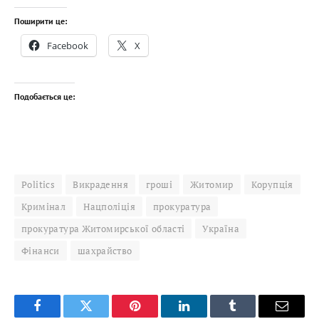
Поширити це:
Facebook
X
Подобається це:
Politics
Викрадення
гроші
Житомир
Корупція
Кримінал
Нацполіція
прокуратура
прокуратура Житомирської області
Україна
Фінанси
шахрайство
Facebook
Twitter
Pinterest
LinkedIn
Tumblr
Email