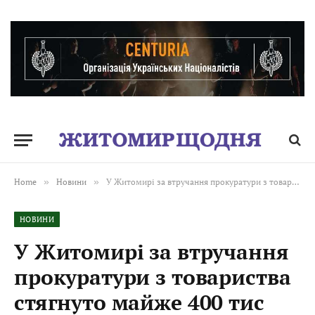
Home
»
Новини
»
У Житомирі за втручання прокуратури з товариства стягнуто майже 400 тис грн, зайво сплачених за поставлений товар
НОВИНИ
У Житомирі за втручання
прокуратури з товариства
стягнуто майже 400 тис