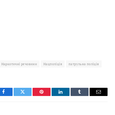
Наркотичні речовини
Нацполіція
патрульна поліція
Facebook
Twitter
Pinterest
LinkedIn
Tumblr
Email