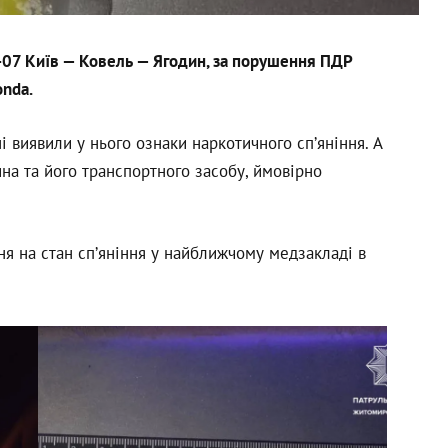
М-07 Київ — Ковель — Ягодин, за порушення ПДР
onda
.
і виявили у нього ознаки наркотичного сп’яніння. А
на та його транспортного засобу, ймовірно
я на стан сп’яніння у найближчому медзакладі в