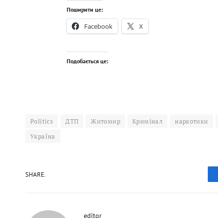
Поширити це:
Facebook
X
Подобається це:
Politics
ДТП
Житомир
Кримінал
наркотики
Україна
SHARE.
editor