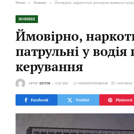
Home
»
Новини
»
Ймовірно, наркотичні речовини виявили патру
НОВИНИ
Ймовірно, наркот
патрульні у водія
керування
АВТОР:
EDITOR
15.02.2025
КОМЕНТАРІВ НЕМАЄ
1 MIN READ
Facebook
Twitter
Pinterest