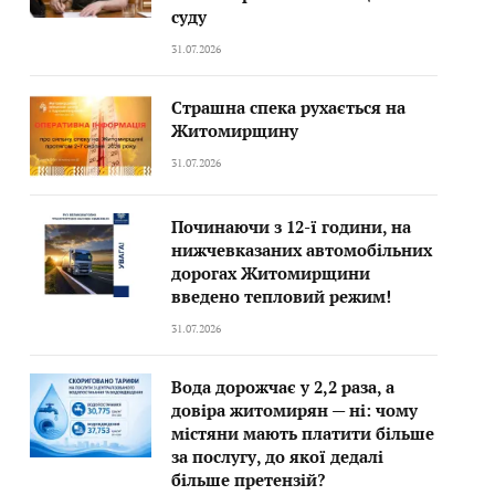
суду
31.07.2026
Страшна спека рухається на
Житомирщину
31.07.2026
Починаючи з 12-ї години, на
нижчевказаних автомобільних
дорогах Житомирщини
введено тепловий режим!
31.07.2026
Вода дорожчає у 2,2 раза, а
довіра житомирян — ні: чому
містяни мають платити більше
за послугу, до якої дедалі
більше претензій?