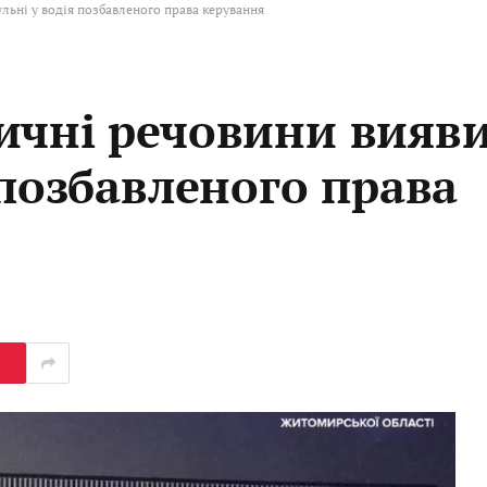
льні у водія позбавленого права керування
ичні речовини вияв
 позбавленого права