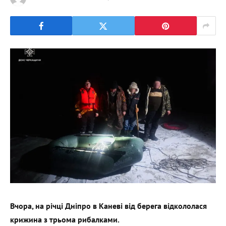
Вчора, на річці Дніпро в Каневі від берега відкололася
крижина з трьома рибалками.