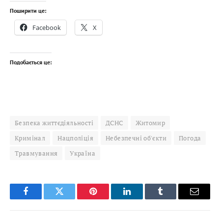
Поширити це:
Facebook
X
Подобається це:
Безпека життєдіяльності
ДСНС
Житомир
Кримінал
Нацполіція
Небезпечні об'єкти
Погода
Травмування
Україна
Facebook
Twitter
Pinterest
LinkedIn
Tumblr
Email