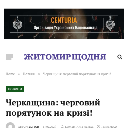
Home
»
Новини
»
Черкащина: черговий порятунок на кризі!
НОВИНИ
Черкащина: черговий
порятунок на кризі!
АВТОР:
EDITOR
17.02.2025
КОМЕНТАРІВ НЕМАЄ
1 MIN READ