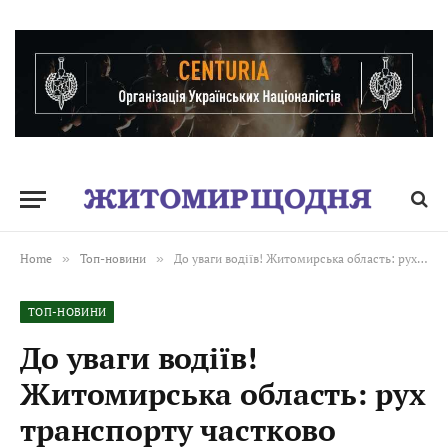
Home
»
Топ-новини
»
До уваги водіїв! Житомирська область: рух транспорту частково ускладнений в напрямку міста Рівне
ТОП-НОВИНИ
До уваги водіїв!
Житомирська область: рух
транспорту частково