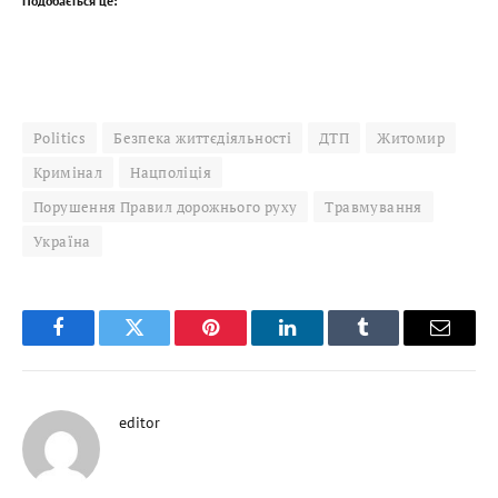
Подобається це:
Politics
Безпека життєдіяльності
ДТП
Житомир
Кримінал
Нацполіція
Порушення Правил дорожнього руху
Травмування
Україна
Facebook
Twitter
Pinterest
LinkedIn
Tumblr
Email
editor