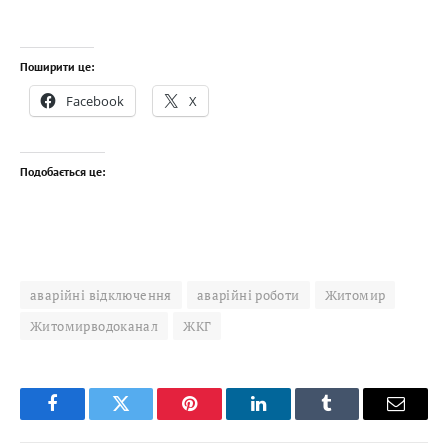
Поширити це:
Facebook
X
Подобається це:
аварійні відключення
аварійні роботи
Житомир
Житомирводоканал
ЖКГ
Facebook
Twitter
Pinterest
LinkedIn
Tumblr
Email