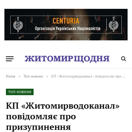
Home
»
Топ-новини
»
КП «Житомирводоканал» повідомляє про призупинення водопостачання
ТОП-НОВИНИ
КП «Житомирводоканал»
повідомляє про
призупинення