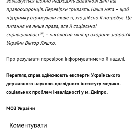
збільшується щойно надходять додаткові дані від
правоохоронців. Перевірки тривають. Наша мета – щоб
підтримку отримували лише ті, хто дійсно її потребує. Це
питання не лише права, але й соціальної
справедливості
❞
,
–
наголосив
міністр
охорони
здоров’я
України
Віктор Ляшко.
Про результати перевірок інформуватимемо й надалі.
Перегляд справ здійснюють експерти Українського
державного науково-дослідного інституту медико-
соціальних проблем інвалідності у м. Дніпро.
МОЗ України
Коментувати