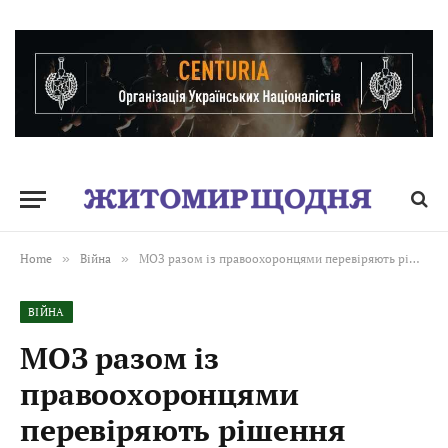
Home
»
Війна
»
МОЗ разом із правоохоронцями перевіряють рішення медико-соціальних експертних комісій (МСЕК)
ВІЙНА
МОЗ разом із
правоохоронцями
перевіряють рішення