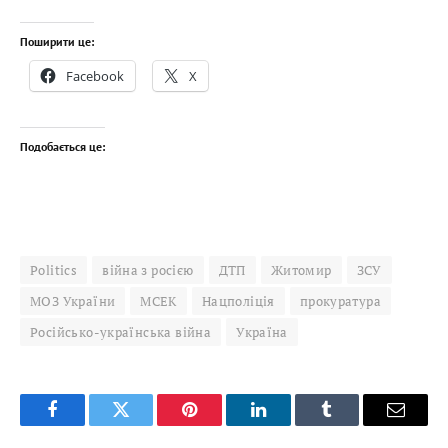
Поширити це:
Facebook
X
Подобається це:
Politics
війна з росією
ДТП
Житомир
ЗСУ
МОЗ України
МСЕК
Нацполіція
прокуратура
Російсько-українська війна
Україна
Facebook
Twitter
Pinterest
LinkedIn
Tumblr
Email