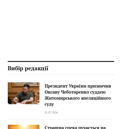
Вибір редакції
Президент України призначив
Оксану Чеботаренко суддею
Житомирського апеляційного
суду
31.07.2026
Страшна спека рухається на