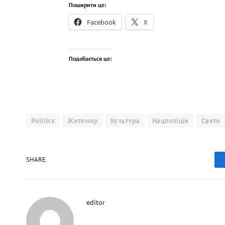
Поширити це:
Facebook
X
Подобається це:
Politics
Житомир
Культура
Нацполіція
Свято
SHARE.
editor