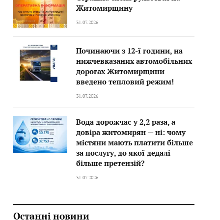
Житомирщину
31.07.2026
Починаючи з 12-ї години, на
нижчевказаних автомобільних
дорогах Житомирщини
введено тепловий режим!
31.07.2026
Вода дорожчає у 2,2 раза, а
довіра житомирян — ні: чому
містяни мають платити більше
за послугу, до якої дедалі
більше претензій?
31.07.2026
Останні новини