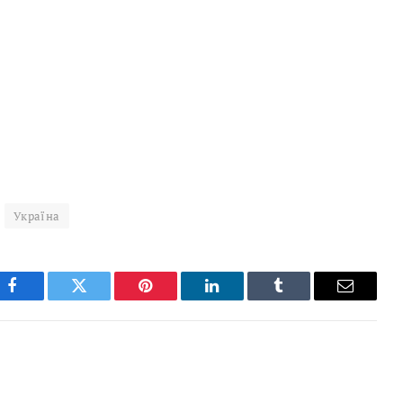
Україна
Facebook
Twitter
Pinterest
LinkedIn
Tumblr
Email