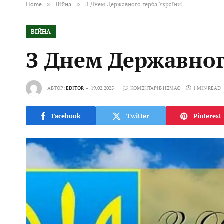
Home
»
Війна
»
З Днем Державного герба України!
ВІЙНА
З Днем Державног
АВТОР:
EDITOR
19.02.2025
КОМЕНТАРІВ НЕМАЄ
1 MIN READ
Facebook
Twitter
Pinterest