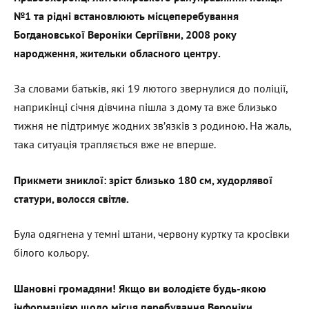
№1 та рідні встановлюють місцеперебування
Богдановської Вероніки Сергіївни, 2008 року
народження, жительки обласного центру.
За словами батьків, які 19 лютого звернулися до поліції,
наприкінці січня дівчина пішла з дому та вже близько
тижня не підтримує жодних зв’язків з родиною. На жаль,
така ситуація трапляється вже не вперше.
Прикмети зниклої: зріст близько 180 см, худорлявої
статури, волосся світле.
Була одягнена у темні штани, червону куртку та кросівки
білого кольору.
Шановні громадяни! Якщо ви володієте будь-якою
інформацією щодо місця перебування Вероніки