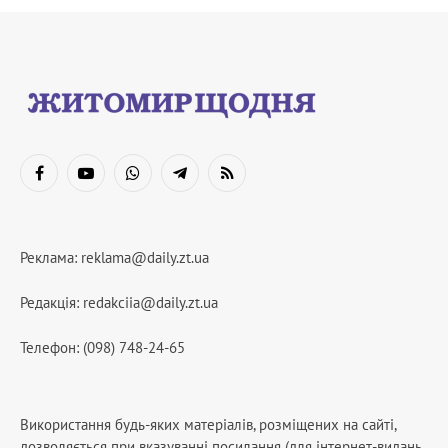
Facebook
YouTube
WhatsApp
Telegram
RSS
Реклама:
reklama@daily.zt.ua
Редакція:
redakciia@daily.zt.ua
Телефон: (098) 748-24-65
Використання будь-яких матеріалів, розміщених на сайті,
дозволяється при вказуванні посилання (для інтернет-видань