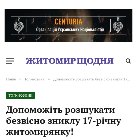
Home
»
Топ-новини
»
Допоможіть розшукати безвісно зниклу 17-річну житомирянку!
ТОП-НОВИНИ
Допоможіть розшукати
безвісно зниклу 17-річну
житомирянку!