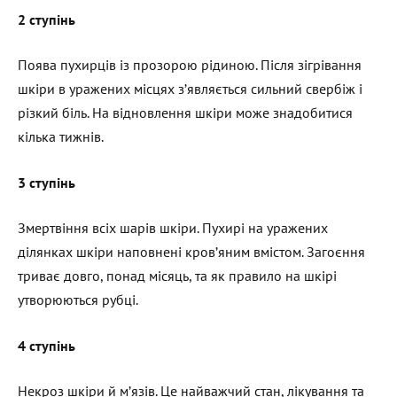
2 ступінь
Поява пухирців із прозорою рідиною. Після зігрівання
шкіри в уражених місцях з’являється сильний свербіж і
різкий біль. На відновлення шкіри може знадобитися
кілька тижнів.
3 ступінь
Змертвіння всіх шарів шкіри. Пухирі на уражених
ділянках шкіри наповнені кров’яним вмістом. Загоєння
триває довго, понад місяць, та як правило на шкірі
утворюються рубці.
4 ступінь
Некроз шкіри й м’язів. Це найважчий стан, лікування та