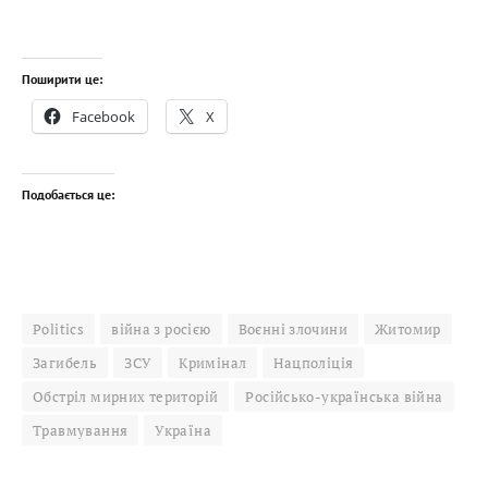
Поширити це:
Facebook
X
Подобається це:
Politics
війна з росією
Воєнні злочини
Житомир
Загибель
ЗСУ
Кримінал
Нацполіція
Обстріл мирних територій
Російсько-українська війна
Травмування
Україна