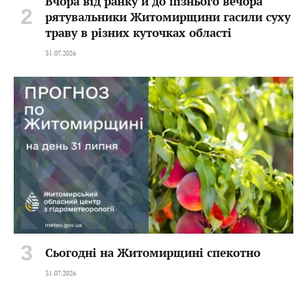
Вчора від ранку й до пізнього вечора
рятувальники Житомирщини гасили суху
траву в різних куточках області
31.07.2026
Сьогодні на Житомирщині спекотно
31.07.2026