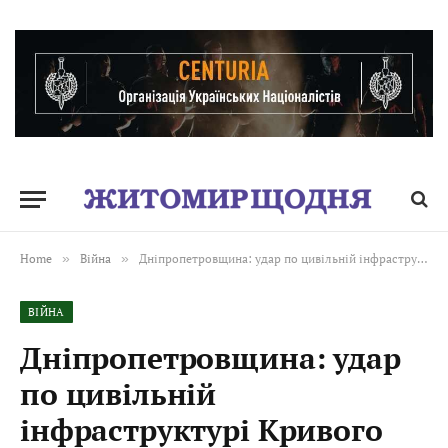
Home
»
Війна
»
Дніпропетровщина: удар по цивільній інфраструктурі Кривого Рогу, є загиблий та травмовані
ВІЙНА
Дніпропетровщина: удар
по цивільній
інфраструктурі Кривого