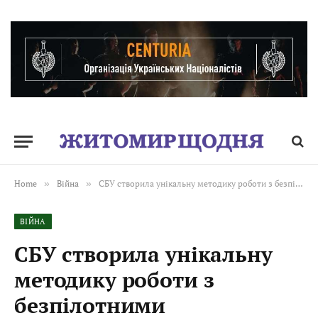
Home
»
Війна
»
СБУ створила унікальну методику роботи з безпілотними технологіями на фронті, – Василь Малюк
ВІЙНА
СБУ створила унікальну
методику роботи з
безпілотними