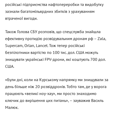
російські підприємства нафтопереробки та видобутку
зазнали багатомільярдних збитків з урахуванням
втраченої вигоди.
Також Голова СБУ розповів, що спецслужба знайшла
ефективну протидію розвідувальним дронам рф – Zala,
Supercam, Orlan, Lancet. Тож тепер російські
безпілотники вартістю по 100 тис. дол. США можуть
знищувати українські FPV-дрони, які коштують 700 дол.
США.
«Були дні, коли на Курському напрямку ми знищували за
день більше ніж 20 розвіддронів. Тобто там, де у ворога
працюють «великі ноу-хау», ми просто знаходимо
ключик до вирішення цих питань», – зауважив Василь
Малюк.