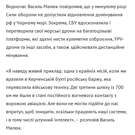
Водночас Василь Малюк повідомив, що у минулому році
Сили оборони не допустили відновлення домінування
рф у Чорному морі. Зокрема, СБУ вдосконалила і
перетворила свої морські дрони на багатоцільові
платформи, які здатні нести кулеметне озброєння, FPV-
дрони та інші засоби, а також здійснювати дистанційне
мінування.
«Я наведу живий приклад: одна з крайніх місій, коли ми
вразили в Керченській бухті російську баржу, яка
перевозила військову техніку. Дві третини шляху із 700
км ми йшли в стані постійного вогневого контакту з
ворожою авіацією. Але вони не могли підійти до нас
впритул, щоб знищити, оскільки працюють наші системи,
і в тому числі штучний інтелект», – розповів Василь
Малюк.