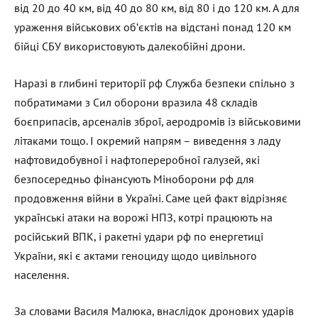
від 20 до 40 км, від 40 до 80 км, від 80 і до 120 км. А для
ураження військових обʼєктів на відстані понад 120 км
бійці СБУ використовують далекобійні дрони.
Наразі в глибині території рф Служба безпеки спільно з
побратимами з Сил оборони вразила 48 складів
боєприпасів, арсеналів зброї, аеродромів із військовими
літаками тощо. І окремий напрям – виведення з ладу
нафтовидобувної і нафтопереробної галузей, які
безпосередньо фінансують Міноборони рф для
продовження війни в Україні. Саме цей факт відрізняє
українські атаки на ворожі НПЗ, котрі працюють на
російський ВПК, і ракетні удари рф по енергетиці
України, які є актами геноциду щодо цивільного
населення.
За словами Василя Малюка, внаслідок дронових ударів