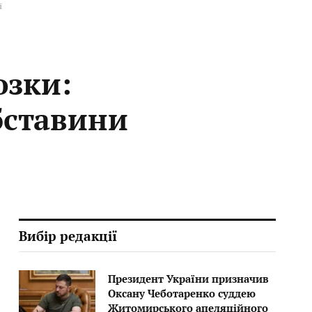
ї
озки:
обставини
Вибір редакції
Президент України призначив
Оксану Чеботаренко суддею
Житомирського апеляційного