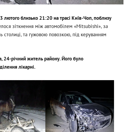
 лютого близько 21:20 на трасі Київ-Чоп, поблизу
улося зіткнення між автомобілем «Mitsubishi», за
ь столиці, та гужовою повозкою, під керуванням
а, 24-річний житель району. Його було
ділення лікарні.