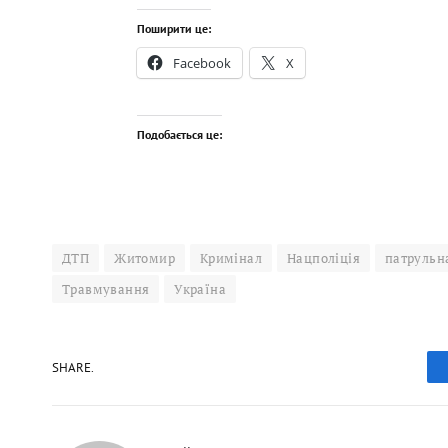
Поширити це:
Facebook
X
Подобається це:
ДТП
Житомир
Кримінал
Нацполіція
патрульна
Травмування
Україна
SHARE.