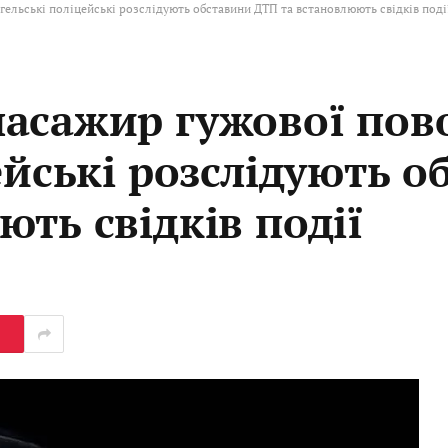
ельські поліцейські розслідують обставини ДТП та встановлюють свідків поді
асажир гужової пов
ейські розслідують 
ть свідків події