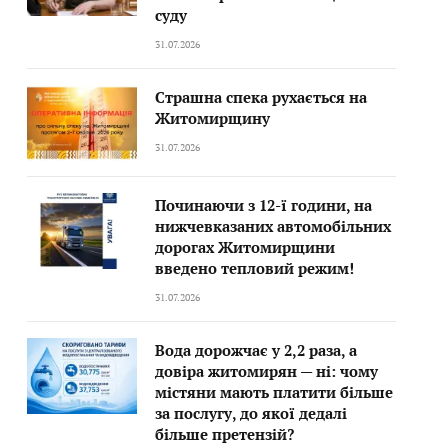
суду
31.07.2026
Страшна спека рухається на
Житомирщину
31.07.2026
Починаючи з 12-ї години, на
нижчевказаних автомобільних
дорогах Житомирщини
введено тепловий режим!
31.07.2026
Вода дорожчає у 2,2 раза, а
довіра житомирян — ні: чому
містяни мають платити більше
за послугу, до якої дедалі
більше претензій?