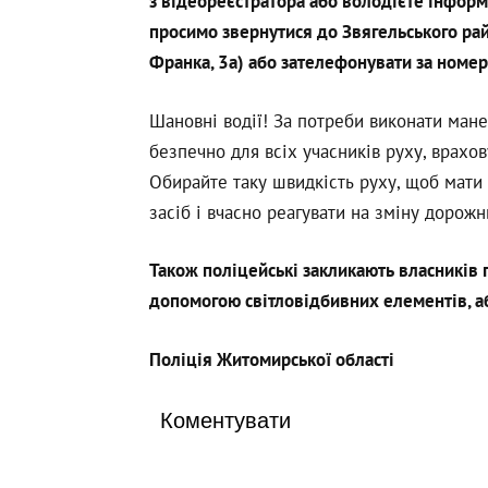
з відеореєстратора або володієте інфор
просимо звернутися до Звягельського райо
Франка, 3а) або зателефонувати за номе
Шановні водії! За потреби виконати мане
безпечно для всіх учасників руху, врахо
Обирайте таку швидкість руху, щоб мати
засіб і вчасно реагувати на зміну дорожн
Також поліцейські закликають власників г
допомогою світловідбивних елементів, аб
Поліція Житомирської області
Коментувати