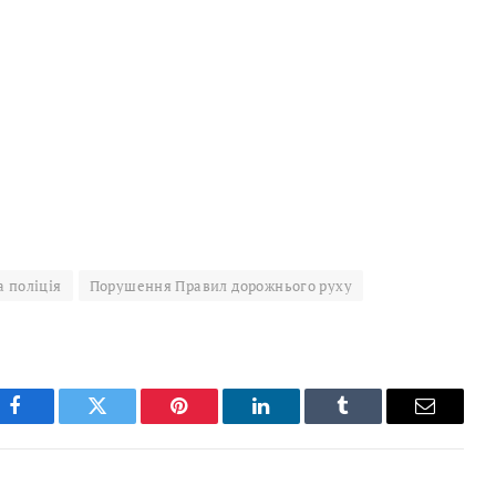
 поліція
Порушення Правил дорожнього руху
Facebook
Twitter
Pinterest
LinkedIn
Tumblr
Email