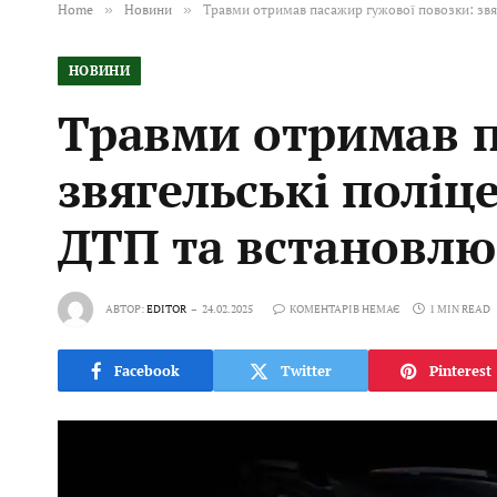
Home
»
Новини
»
Травми отримав пасажир гужової повозки: звяг
НОВИНИ
Травми отримав п
звягельські поліц
ДТП та встановлюю
АВТОР:
EDITOR
24.02.2025
КОМЕНТАРІВ НЕМАЄ
1 MIN READ
Facebook
Twitter
Pinterest