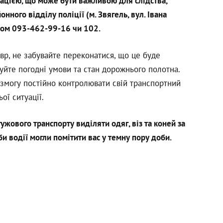
мацією, що може бути важливою для слідства,
нного відділу поліції (м. Звягель, вул. Івана
ром 093-462-99-16 чи 102.
вр, не забувайте переконатися, що це буде
вуйте погодні умови та стан дорожнього полотна.
 змогу постійно контролювати свій транспортний
ьої ситуації.
ужового транспорту виділяти одяг, віз та коней за
и водії могли помітити вас у темну пору доби.