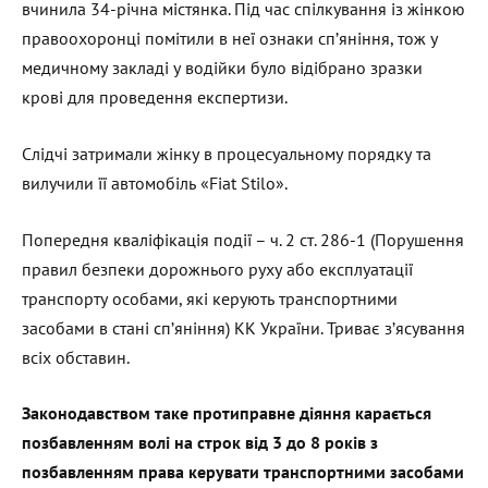
вчинила 34-річна містянка. Під час спілкування із жінкою
правоохоронці помітили в неї ознаки сп’яніння, тож у
медичному закладі у водійки було відібрано зразки
крові для проведення експертизи.
Слідчі затримали жінку в процесуальному порядку та
вилучили її автомобіль «Fiat Stilo».
Попередня кваліфікація події – ч. 2 ст. 286-1 (Порушення
правил безпеки дорожнього руху або експлуатації
транспорту особами, які керують транспортними
засобами в стані сп’яніння) КК України. Триває з’ясування
всіх обставин.
Законодавством таке протиправне діяння карається
позбавленням волі на строк від 3 до 8 років з
позбавленням права керувати транспортними засобами