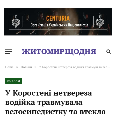
Home
»
Новини
»
У Коростені нетвереза водійка травмувала велосипедистку та втекла з місця ДТП
НОВИНИ
У Коростені нетвереза
водійка травмувала
велосипедистку та втекла