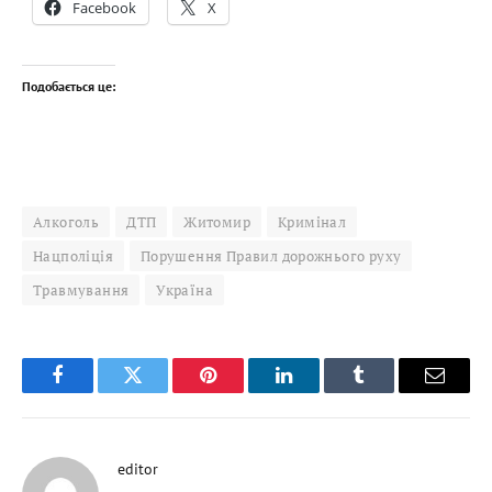
Facebook
X
Подобається це:
Алкоголь
ДТП
Житомир
Кримінал
Нацполіція
Порушення Правил дорожнього руху
Травмування
Україна
Facebook
Twitter
Pinterest
LinkedIn
Tumblr
Email
editor