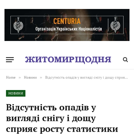
Home
»
Новини
»
Відсутність опадів у вигляді снігу і дощу сприяє росту статистики пожеж в екосистемах області
НОВИНИ
Відсутність опадів у
вигляді снігу і дощу
сприяє росту статистики