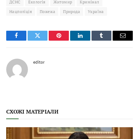
ДСНС
Екологія
Житомир
Кримінал
Нацполіція
Пожежа
Природа
Україна
Facebook
Twitter
Pinterest
LinkedIn
Tumblr
Email
editor
СХОЖІ МАТЕРІАЛИ