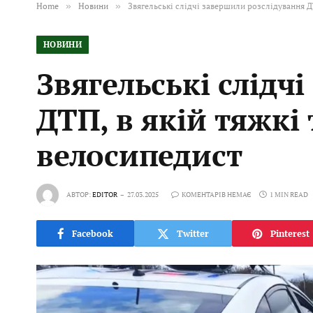
Home
»
Новини
»
Звягельські слідчі завершили розслідування Д
НОВИНИ
Звягельські слідч
ДТП, в якій тяжкі
велосипедист
АВТОР:
EDITOR
27.03.2025
КОМЕНТАРІВ НЕМАЄ
1 MIN READ
Facebook
Twitter
Pinterest