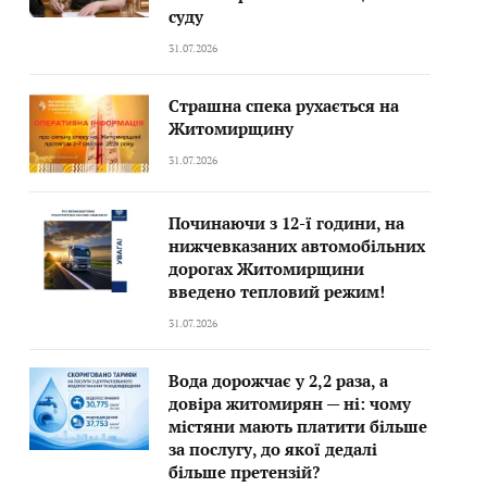
суду
31.07.2026
Страшна спека рухається на
Житомирщину
31.07.2026
Починаючи з 12-ї години, на
нижчевказаних автомобільних
дорогах Житомирщини
введено тепловий режим!
31.07.2026
Вода дорожчає у 2,2 раза, а
довіра житомирян — ні: чому
містяни мають платити більше
за послугу, до якої дедалі
більше претензій?