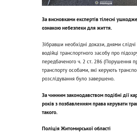
За висновками експертів тілесні ушкодже
ознакою небезпеки для життя.
Зібравши необхідні докази, днями слідчі
водійці транспортного засобу про підоз
передбаченого ч. 2 ст. 286 (Порушення п
транспорту особами, які керують трансп
розслідування було завершено.
За чинним законодавством подібні дії ка
років з позбавленням права керувати тра
такого.
Поліція Житомирської області