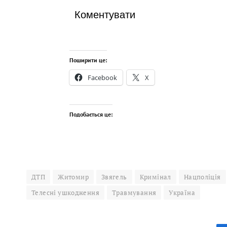
Коментувати
Поширити це:
Facebook
X
Подобається це:
ДТП
Житомир
Звягель
Кримінал
Нацполіція
Телесні ушкодження
Травмування
Україна