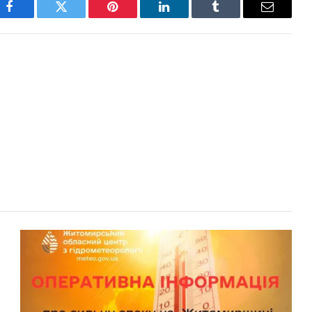
Facebook
Twitter
Pinterest
LinkedIn
Tumblr
Email