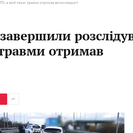
ТП, в якій тяжкі травми отримав велосипедист
і завершили розсліду
 травми отримав