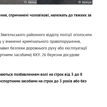
ння, спричинені чоловікові, належать до тяжких за
 Звягельського районного відділу поліції оголосили
ру у вчиненні кримінального правопорушення,
равил безпеки дорожнього руху або експлуатації
ортними засобами) ККУ. 26 березня досудове
раються позбавленням волі на строк від 3 до 8
нспортними засобами на строк до 3 років або без