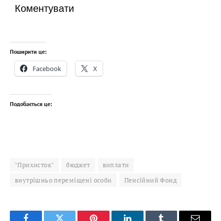
Коментувати
Поширити це:
Facebook
X
Подобається це:
"Прихисток"
бюджет
виплати
внутрішньо переміщені особи
Пенсійний Фонд