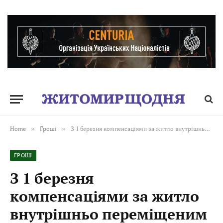
Home
»
Гроші
»
З 1 березня компенсаціями за житло внутрішньо переміщеним займатиметься Пенсійний фонд
ГРОШІ
З 1 березня
компенсаціями за житло
внутрішньо переміщеним