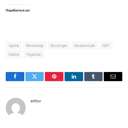
Подобається це:
Архів
Житомир
Культура
Нацполіція
СБУ
Свято
Україна
Facebook
Twitter
Pinterest
LinkedIn
Tumblr
Email
editor