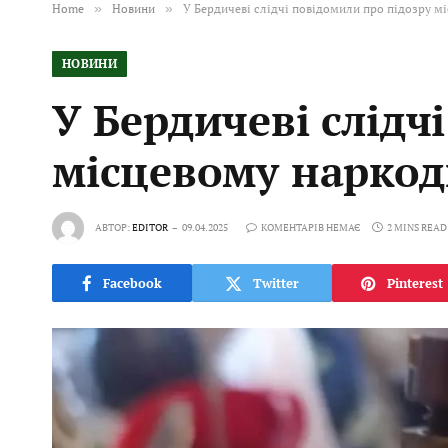
Home
»
Новини
»
У Бердичеві слідчі повідомили про підозру м
НОВИНИ
У Бердичеві слідч
місцевому наркод
АВТОР:
EDITOR
09.04.2025
КОМЕНТАРІВ НЕМАЄ
2 MINS READ
Facebook
Twitter
Pinterest