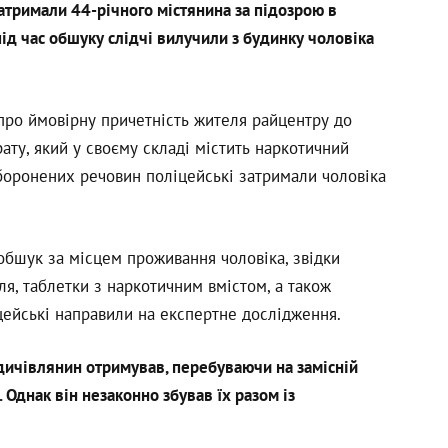
атримали 44-річного містянина за підозрою в
під час обшуку слідчі вилучили з будинку чоловіка
ро ймовірну причетність жителя райцентру до
ту, який у своєму складі містить наркотичний
заборонених речовин поліцейські затримали чоловіка
бшук за місцем проживання чоловіка, звідки
я, таблетки з наркотичним вмістом, а також
цейські направили на експертне дослідження.
дичівлянин отримував, перебуваючи на замісній
Однак він незаконно збував їх разом із