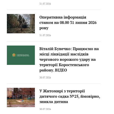
31.07.2026
Оперативна інформація
станом на 08.00 31 липня 2026
року
31.07.2026
Віталій Бунечко: Працюємо на
місці ліквідації наслідків
чергового ворожого удару на
території Коростенського
району. ВІДЕО
30.07.2026
У Житомирі з території
дитячого садка №25, ймовірно,
зникла дитина
30.07.2026