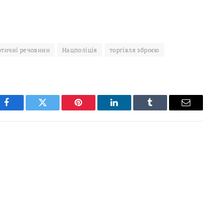
отичні речовини
Нацполіція
торгівля зброєю
Facebook
Twitter
Pinterest
LinkedIn
Tumblr
Email