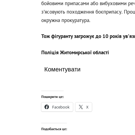
бойовими припасами або вибуховими речо
з’ясовують походження боєприпасу. Проц
окружна прокуратура.
Тож фігуранту загрожує до 10 років увʼяз
Поліція Житомирської області
Коментувати
Поширити це:
Facebook
X
Подобається це: