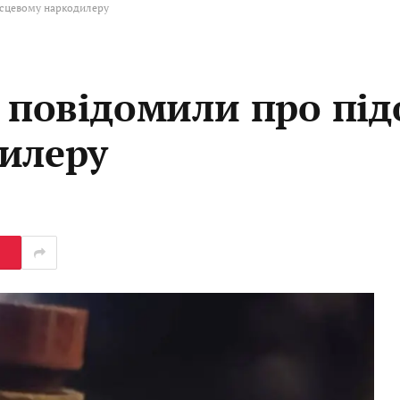
ісцевому наркодилеру
і повідомили про під
илеру