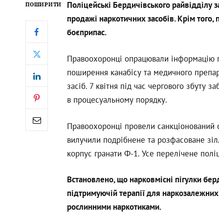
Поліцейські Бердичівського райвідділу з
ПОШИРИТИ
продажі наркотичних засобів. Крім того, 
боєприпас.
Правоохоронці опрацювали інформацію п
поширення канабісу та медичного препара
засіб. 7 квітня під час чергового збуту 
в процесуальному порядку.
Правоохоронці провели санкціонований о
вилучили подрібнене та розфасоване зілл
корпус гранати Ф-1. Усе перелічене полі
Встановлено, що нарковмісні пігулки бер
підтримуючій терапії для наркозалежних. 
рослинними наркотиками.