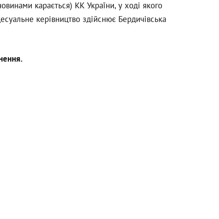
винами карається) КК України, у ході якого
есуальне керівництво здійснює Бердичівська
нення.