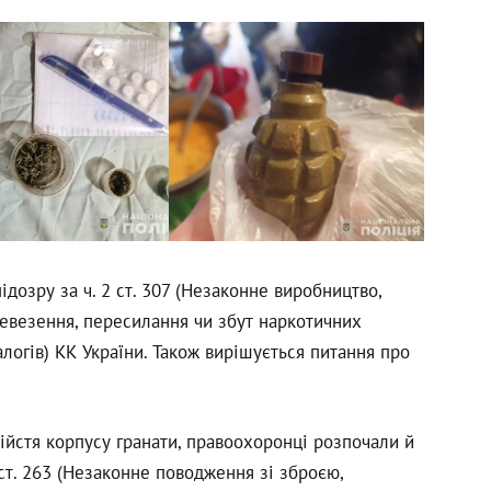
дозру за ч. 2 ст. 307 (Незаконне виробництво,
ревезення, пересилання чи збут наркотичних
алогів) КК України. Також вирішується питання про
бійстя корпусу гранати, правоохоронці розпочали й
ст. 263 (Незаконне поводження зі зброєю,