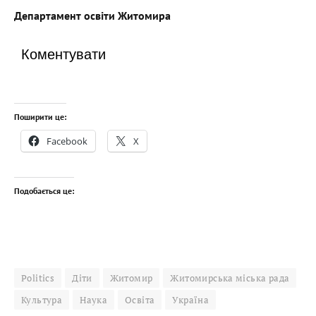
Департамент освіти Житомира
Коментувати
Поширити це:
Facebook
X
Подобається це:
Politics
Діти
Житомир
Житомирська міська рада
Культура
Наука
Освіта
Україна