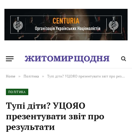
Home
»
Політика
»
Тупі діти? УЦОЯО презентувати звіт про результати загальнодержавного зовнішнього моніторингу якості початкової освіти 2024 року
ПОЛІТИКА
Тупі діти? УЦОЯО
презентувати звіт про
результати