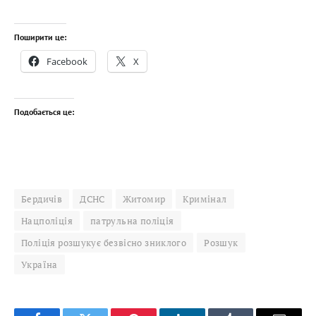
Поширити це:
Facebook
X
Подобається це:
Бердичів
ДСНС
Житомир
Кримінал
Нацполіція
патрульна поліція
Поліція розшукує безвісно зниклого
Розшук
Україна