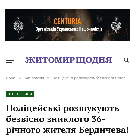
Home
»
Топ-новини
»
Поліцейські розшукують безвісно зниклого 36-річного жителя Бердичева!
ТОП-НОВИНИ
Поліцейські розшукують
безвісно зниклого 36-
річного жителя Бердичева!