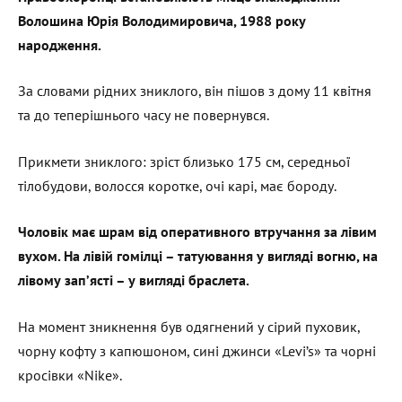
Волошина Юрія Володимировича, 1988 року
народження.
За словами рідних зниклого, він пішов з дому 11 квітня
та до теперішнього часу не повернувся.
Прикмети зниклого: зріст близько 175 см, середньої
тілобудови, волосся коротке, очі карі, має бороду.
Чоловік має шрам від оперативного втручання за лівим
вухом. На лівій гомілці – татуювання у вигляді вогню, на
лівому зап’ясті – у вигляді браслета.
На момент зникнення був одягнений у сірий пуховик,
чорну кофту з капюшоном, сині джинси «Levi’s» та чорні
кросівки «Nike».