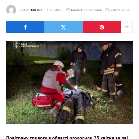
АВТОР:
EDITOR
24.04.2025
КОМЕНТАРІВ НЕМАЄ
3 MINS READ
Повітряну тривогу в області оголосили 23 квітня за дві