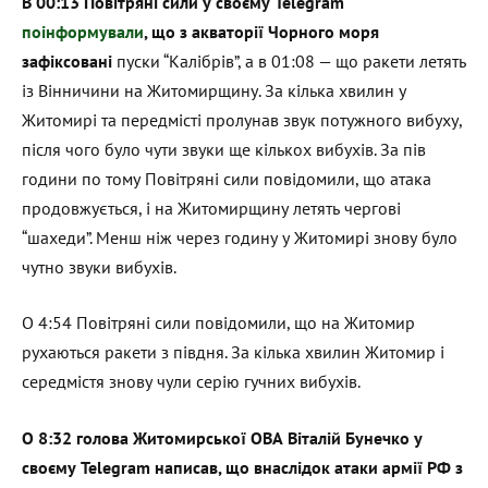
В 00:13 Повітряні сили у своєму Telegram
поінформували
, що з акваторії Чорного моря
зафіксовані
пуски “Калібрів”, а в 01:08 — що ракети летять
із Вінничини на Житомирщину. За кілька хвилин у
Житомирі та передмісті пролунав звук потужного вибуху,
після чого було чути звуки ще кількох вибухів. За пів
години по тому Повітряні сили повідомили, що атака
продовжується, і на Житомирщину летять чергові
“шахеди”. Менш ніж через годину у Житомирі знову було
чутно звуки вибухів.
О 4:54 Повітряні сили повідомили, що на Житомир
рухаються ракети з півдня. За кілька хвилин Житомир і
середмістя знову чули серію гучних вибухів.
О 8:32 голова Житомирської ОВА Віталій Бунечко у
своєму Telegram написав, що внаслідок атаки армії РФ з