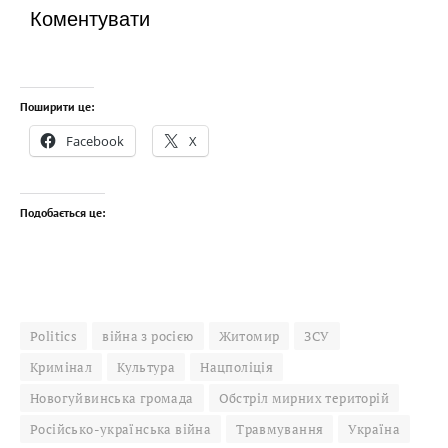
Коментувати
Поширити це:
Facebook
X
Подобається це:
Politics
війна з росією
Житомир
ЗСУ
Кримінал
Культура
Нацполіція
Новогуйвинська громада
Обстріл мирних територій
Російсько-українська війна
Травмування
Україна