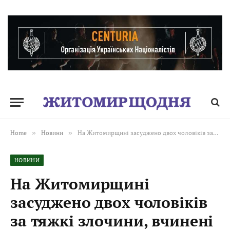
Home
»
Новини
»
На Житомирщині засуджено двох чоловіків за тяжкі злочини, вчинені під час побутових конфліктів
НОВИНИ
На Житомирщині
засуджено двох чоловіків
за тяжкі злочини, вчинені