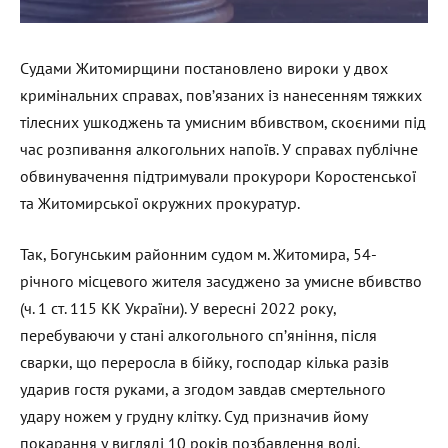
Судами Житомирщини постановлено вироки у двох
кримінальних справах, пов’язаних із нанесенням тяжких
тілесних ушкоджень та умисним вбивством, скоєними під
час розпивання алкогольних напоїв. У справах публічне
обвинувачення підтримували прокурори Коростенської
та Житомирської окружних прокуратур.
Так, Богунським районним судом м. Житомира, 54-
річного місцевого жителя засуджено за умисне вбивство
(ч. 1 ст. 115 КК України). У вересні 2022 року,
перебуваючи у стані алкогольного сп’яніння, після
сварки, що переросла в бійку, господар кілька разів
ударив гостя руками, а згодом завдав смертельного
удару ножем у грудну клітку. Суд призначив йому
покарання у вигляді 10 років позбавлення волі.