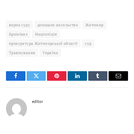
вирок суду
домашнє насильство
Житомир
Кримінал
Нацполіція
прокуратура Житомирської області
суд
Травмування
Україна
Facebook
Twitter
Pinterest
LinkedIn
Tumblr
Email
editor