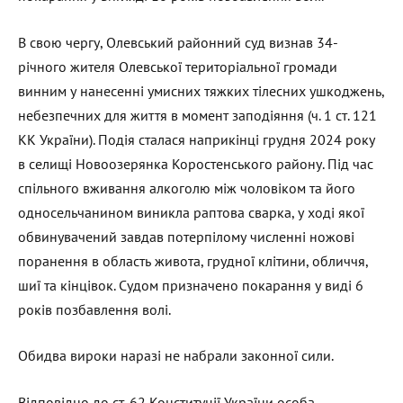
В свою чергу, Олевський районний суд визнав 34-
річного жителя Олевської територіальної громади
винним у нанесенні умисних тяжких тілесних ушкоджень,
небезпечних для життя в момент заподіяння (ч. 1 ст. 121
КК України). Подія сталася наприкінці грудня 2024 року
в селищі Новоозерянка Коростенського району. Під час
спільного вживання алкоголю між чоловіком та його
односельчанином виникла раптова сварка, у ході якої
обвинувачений завдав потерпілому численні ножові
поранення в область живота, грудної клітини, обличчя,
шиї та кінцівок. Судом призначено покарання у виді 6
років позбавлення волі.
Обидва вироки наразі не набрали законної сили.
Відповідно до ст. 62 Конституції України особа