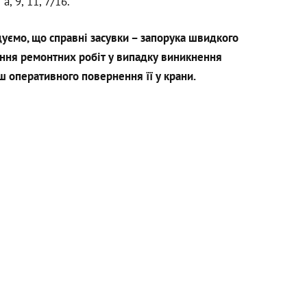
а, 9, 11, 7/16.
дуємо, що справні засувки – запорука швидкого
ння ремонтних робіт у випадку виникнення
ш оперативного повернення її у крани.