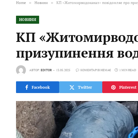
Home
»
Новини
»
КП «Житомирводоканал» повідомляє про при
НОВИНИ
КП «Житомирводо
призупинення во
АВТОР:
EDITOR
13.05.2025
КОМЕНТАРІВ НЕМАЄ
1 MIN READ
Facebook
Twitter
Pinterest