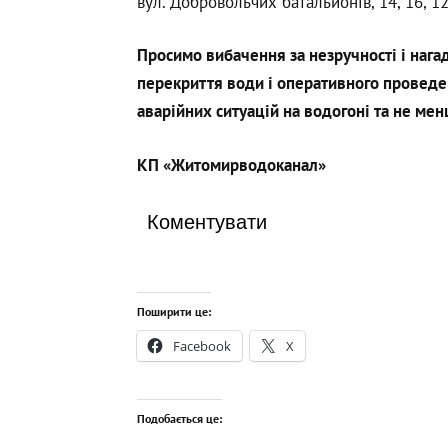
вул. Добровольчих батальйонів, 14, 16, 12 
Просимо вибачення за незручності і нага
перекриття води і оперативного проведе
аварійних ситуацій на водогоні та не мен
КП «Житомирводоканал»
Коментувати
Поширити це:
Facebook
X
Подобається це: