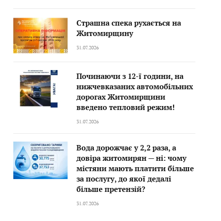
Страшна спека рухається на
Житомирщину
31.07.2026
Починаючи з 12-ї години, на
нижчевказаних автомобільних
дорогах Житомирщини
введено тепловий режим!
31.07.2026
Вода дорожчає у 2,2 раза, а
довіра житомирян — ні: чому
містяни мають платити більше
за послугу, до якої дедалі
більше претензій?
31.07.2026