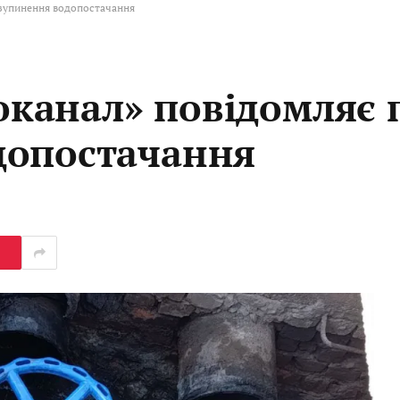
зупинення водопостачання
канал» повідомляє 
допостачання