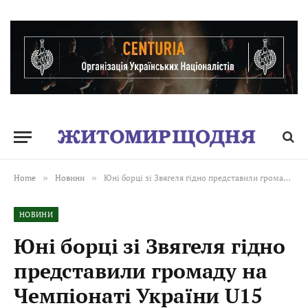
Home
»
Новини
»
Юні борці зі Звягеля гідно представили громаду на Чемпіонаті України U15
НОВИНИ
Юні борці зі Звягеля гідно
представили громаду на
Чемпіонаті України U15