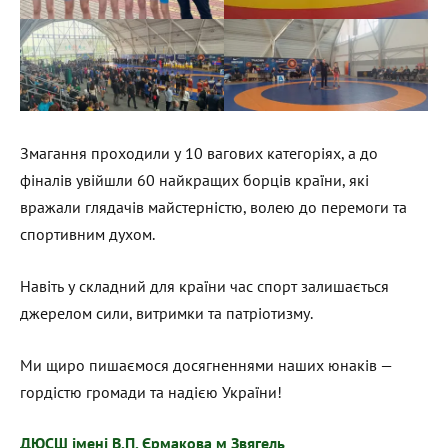
Змагання проходили у 10 вагових категоріях, а до
фіналів увійшли 60 найкращих борців країни, які
вражали глядачів майстерністю, волею до перемоги та
спортивним духом.
Навіть у складний для країни час спорт залишається
джерелом сили, витримки та патріотизму.
Ми щиро пишаємося досягненнями наших юнаків —
гордістю громади та надією України!
ДЮСШ імені В.П. Єрмакова м Звягель