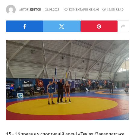
АВТОР:
EDITOR
21.05.2025
КОМЕНТАРІВ НЕМАЄ
1 MIN READ
15–16 травня у спортивній арені «Тячів» (Закарпатська