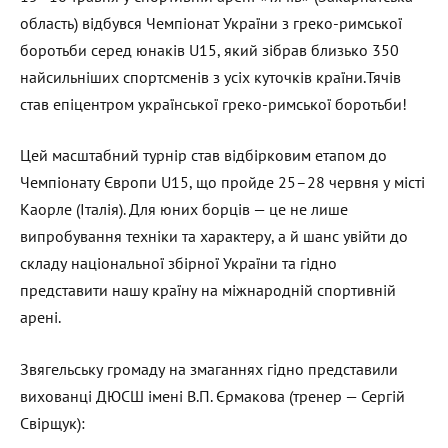
область) відбувся Чемпіонат України з греко-римської
боротьби серед юнаків U15, який зібрав близько 350
найсильніших спортсменів з усіх куточків країни.Тячів
став епіцентром української греко-римської боротьби!
Цей масштабний турнір став відбірковим етапом до
Чемпіонату Європи U15, що пройде 25–28 червня у місті
Каорле (Італія). Для юних борців — це не лише
випробування техніки та характеру, а й шанс увійти до
складу національної збірної України та гідно
представити нашу країну на міжнародній спортивній
арені.
Звягельську громаду на змаганнях гідно представили
вихованці ДЮСШ імені В.П. Єрмакова (тренер — Сергій
Свірщук):