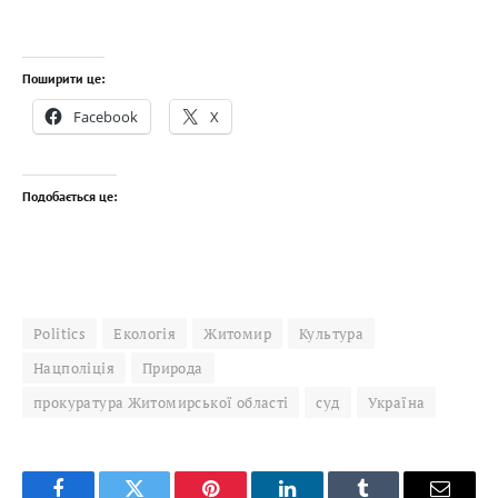
Поширити це:
Facebook
X
Подобається це:
Politics
Екологія
Житомир
Культура
Нацполіція
Природа
прокуратура Житомирської області
суд
Україна