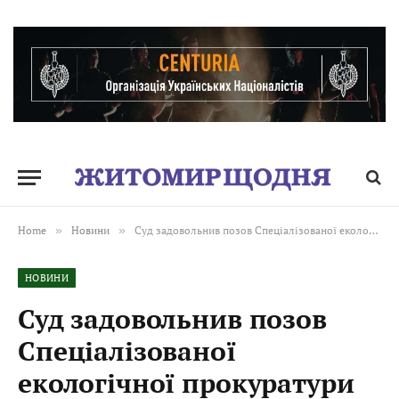
Home
»
Новини
»
Суд задовольнив позов Спеціалізованої екологічної прокуратури щодо незаконного використання прибережної ділянки
НОВИНИ
Суд задовольнив позов
Спеціалізованої
екологічної прокуратури