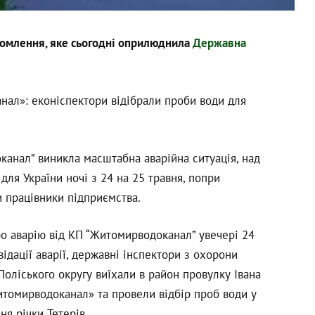
домлення, яке сьогодні оприлюднила
Державна
нал»: еконіспектори відібрали проби води для
канал” виникла масштабна аварійна ситуація, над
 для України ночі з 24 на 25 травня, попри
и працівники підприємства.
ро аварію від КП “Житомирводоканал” увечері 24
відації аварії, державні інспектори з охорони
ліського округу виїхали в район провулку Івана
томирводоканал» та провели відбір проб води у
ня річки Тетерів.