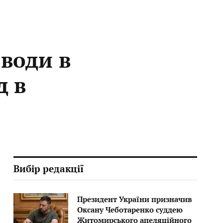
води в
д в
Вибір редакції
Президент України призначив
Оксану Чеботаренко суддею
Житомирського апеляційного