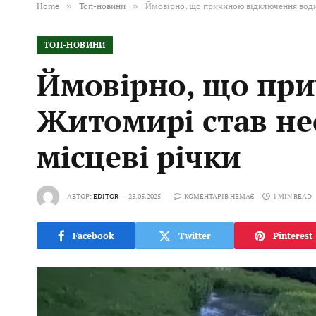
Home
»
Топ-новини
»
Ймовірно, що причиною відключення води 
ТОП-НОВИНИ
Ймовірно, що при
Житомирі став не
місцеві річки
АВТОР:
EDITOR
25.05.2025
КОМЕНТАРІВ НЕМАЄ
1 MIN READ
Facebook
Twitter
Pinterest