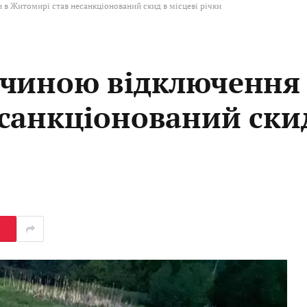
в Житомирі став несанкціонований скид в місцеві річки
чиною відключення 
санкціонований ски