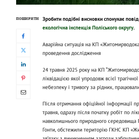
Зробити подібні висновки спонукає пові
ПОШИРИТИ
екологічна інспекція Поліського округу
.
Аварійна ситуація на КП «Житомирводока
проведення дослідження
24 травня 2025 року на КП “Житомирводо
ліквідацією якої упродовж всієї трагічної
небезпеку і тривогу за рідних, працювал
Після отримання офіційної інформації п
травня, одразу після початку робіт по лік
навколишнього природного середовища По
Гонти, обстежили територію ГКНС КП «Жи
зв’язку з виникненням загрози забруднен