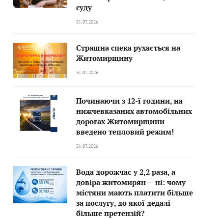
суду
31.07.2026
Страшна спека рухається на
Житомирщину
31.07.2026
Починаючи з 12-ї години, на
нижчевказаних автомобільних
дорогах Житомирщини
введено тепловий режим!
31.07.2026
Вода дорожчає у 2,2 раза, а
довіра житомирян — ні: чому
містяни мають платити більше
за послугу, до якої дедалі
більше претензій?