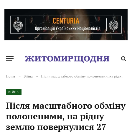
Home
»
Війна
»
Після масштабного обміну полоненими, на рідну землю повернулися 27 військовослужбовців — жителів Житомирської області
ВІЙНА
Після масштабного обміну
полоненими, на рідну
землю повернулися 27