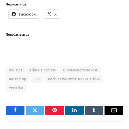
Поширити це:
Facebook
X
Подобається це:
Politics
війна з росією
Військовополонені
Житомир
ЗСУ
Російсько-українська війна
Україна
Facebook
Twitter
Pinterest
LinkedIn
Tumblr
Email