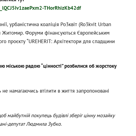
/1K_lQCJ5Iv1zaePxm2-THorRhizKb42df
нії, урбаністична коаліція Ро3квіт (Ro3kvit Urban
істом Житомир. Форуми фінансуються Європейським
ого проєкту “UREHERIT: Архітектори для спадщини
ою міською радою “цінності” розбилися об жорстоку
ть не намагаючись втілити в життя запропоновані
об майбутній покупець будівлі зберіг цінну мозайку
 пані-депутат Людмила Зубко.