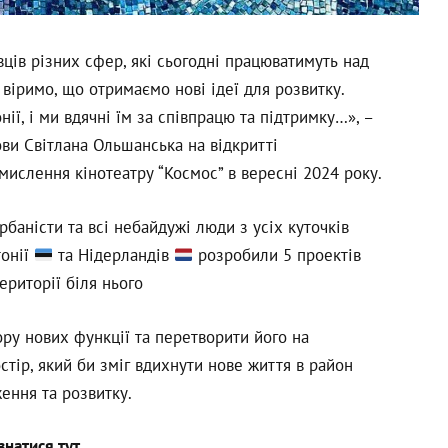
івців різних сфер, які сьогодні працюватимуть над
 віримо, що отримаємо нові ідеї для розвитку.
нії, і ми вдячні їм за співпрацю та підтримку…», –
ви Світлана Ольшанська на відкритті
ислення кінотеатру “Космос” в вересні 2024 року.
баністи та всі небайдужі люди з усіх куточків
тонії
та Нідерландів
розробили 5 проектів
ериторії біля нього
ру нових функції та перетворити його на
тір, який би зміг вдихнути нове життя в район
ення та розвитку.
знатися тут