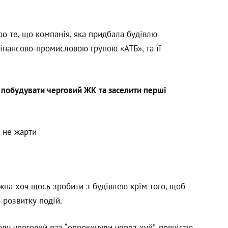
ро те, що компанія, яка придбала будівлю
інансово-промисловою групою «АТБ», та її
— побудувати черговий ЖК та заселити перші
р не жарти
жна хоч щось зробити з будівлею крім того, щоб
ь розвитку подій.
ду черговий раз “опрокинули через хуй”, повністю