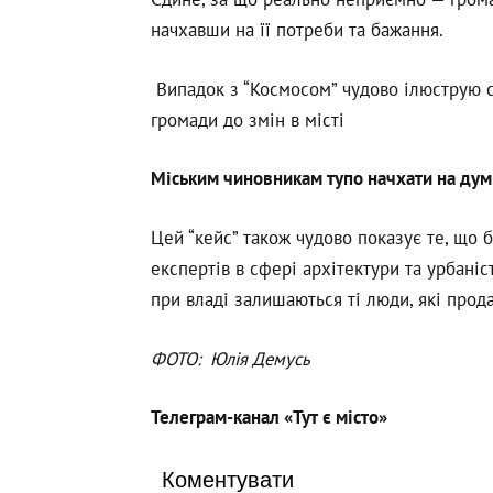
начхавши на її потреби та бажання.
Випадок з “Космосом” чудово ілюструю с
громади до змін в місті
Міським чиновникам тупо начхати на думк
Цей “кейс” також чудово показує те, що 
експертів в сфері архітектури та урбані
при владі залишаються ті люди, які прода
ФОТО:
Юлія Демусь
Телеграм-канал «
Тут є місто»
Коментувати