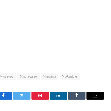
Культура
Мистецтво
Україна
Урбанізм
Facebook
Twitter
Pinterest
LinkedIn
Tumblr
Email