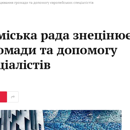
цювання громади та допомогу європейських спеціалістів
іська рада знеціню
омади та допомогу
іалістів