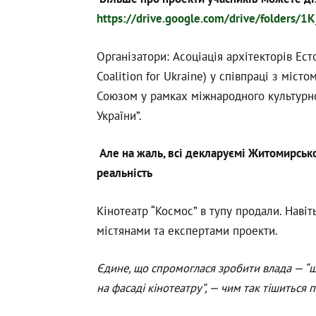
https://drive.google.com/drive/folders
Організатори: Асоціація архітекторів Есто
Coalition for Ukraine) у ​​співпраці з м
Союзом у рамках міжнародного культурн
України”.
Але на жаль, всі декларуємі Житомирськ
реальність
Кінотеатр “Космос” в тупу продали. Наві
містянами та експертами проекти.
Єдине, що спромоглася зробити влада — “щ
на фасаді кінотеатру”, — чим так тішиться