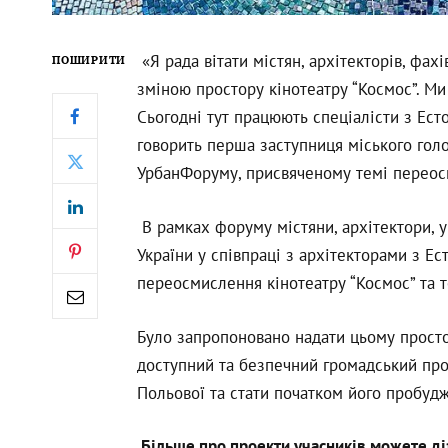
«Я рада вітати містян, архітекторів, фах
ПОШИРИТИ
зміною простору кінотеатру “Космос”. Ми
Сьогодні тут працюють спеціалісти з Есто
говорить перша заступниця міського голо
УрбанФоруму, присвяченому темі переосм
В рамках форуму містяни, архітектори, ур
України у співпраці з архітекторами з Ес
переосмислення кінотеатру “Космос” та т
Було запропоновано надати цьому просто
доступний та безпечний громадський прос
Польової та стати початком його пробудж
Більше про проекти учасників можете ді