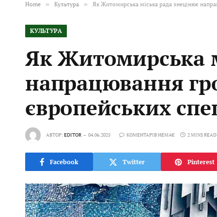
Home
»
Культура
»
Як Житомирська міська рада знецінює напра
КУЛЬТУРА
Як Житомирська м
напрацювання гр
європейських спец
АВТОР:
EDITOR
04.06.2025
КОМЕНТАРІВ НЕМАЄ
2 MINS READ
Facebook
Twitter
Pinterest