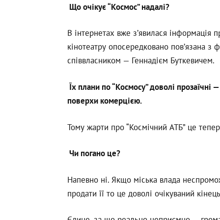
Що очікує “Космос” надалі?
В інтернетах вже з’явилася інформація п
кінотеатру опосередковано пов’язана з ф
співвласником — Геннадієм Буткевичем.
Їх плани по “Космосу” доволі прозаїчні 
поверхи комерцією.
Тому жарти про “Космічний АТБ” це тепе
Чи погано це?
Напевно ні. Якщо міська влада неспромо
продати її то це доволі очікуваний кінец
Єдине, за що реально неприємно — грома