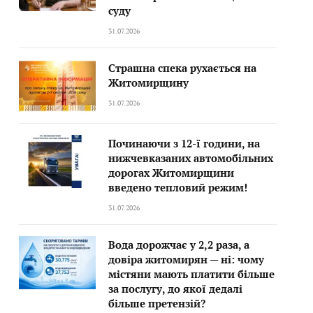
суду
31.07.2026
Страшна спека рухається на
Житомирщину
31.07.2026
Починаючи з 12-ї години, на
нижчевказаних автомобільних
дорогах Житомирщини
введено тепловий режим!
31.07.2026
Вода дорожчає у 2,2 раза, а
довіра житомирян — ні: чому
містяни мають платити більше
за послугу, до якої дедалі
більше претензій?