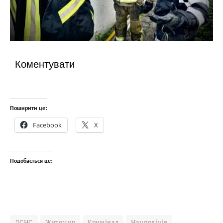
Коментувати
Поширити це:
Facebook
X
Подобається це:
ДСНС
Житомир
Кримінал
Нацполіція