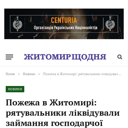
Home
»
Новини
»
Пожежа в Житомирі: рятувальники ліквідували займання господарчої будівлі
НОВИНИ
Пожежа в Житомирі:
рятувальники ліквідували
займання господарчої