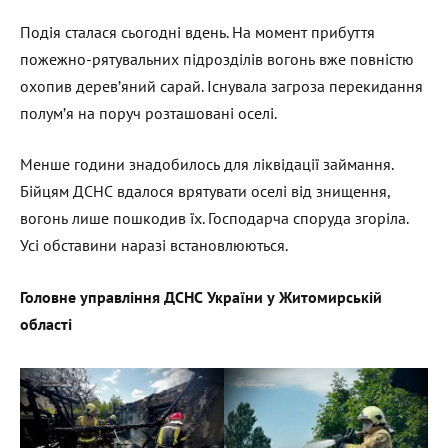
Подія сталася сьогодні вдень. На момент прибуття
пожежно-рятувальних підрозділів вогонь вже повністю
охопив деревʼяний сарай. Існувала загроза перекидання
полумʼя на поруч розташовані оселі.
Менше години знадобилось для ліквідації займання.
Бійцям ДСНС вдалося врятувати оселі від знищення,
вогонь лише пошкодив їх. Господарча споруда згоріла.
Усі обставини наразі встановлюються.
Головн
е
управління ДСНС України у Житомирській
області