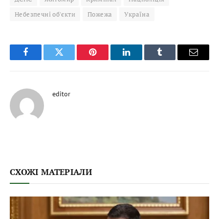
Небезпечні об'єкти
Пожежа
Україна
Facebook
Twitter
Pinterest
LinkedIn
Tumblr
Email
editor
СХОЖІ МАТЕРІАЛИ