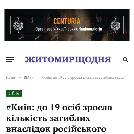
Home
»
Війна
»
#Київ: до 19 осіб зросла кількість загиблих внаслідок російського удару по 9-поверхівці у Солом’янському районі – з-під завалів деблокували ще одне тіло
ВІЙНА
#Київ: до 19 осіб зросла
кількість загиблих
внаслідок російського