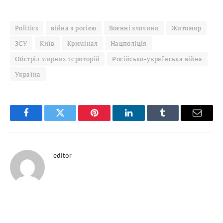
Politics
війна з росією
Воєнні злочини
Житомир
ЗСУ
Київ
Кримінал
Нацполіція
Обстріл мирних територій
Російсько-українська війна
Україна
Facebook
Twitter
Pinterest
LinkedIn
Tumblr
Email
editor