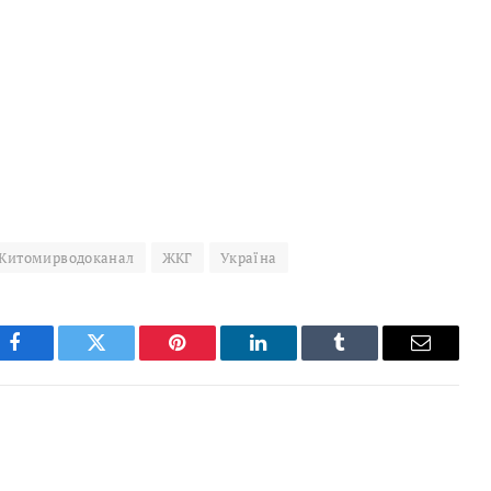
Житомирводоканал
ЖКГ
Україна
Facebook
Twitter
Pinterest
LinkedIn
Tumblr
Email