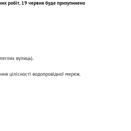
их робіт, 19 червня буде призупинено
илеглих вулиць).
ння цілісності водопровідної мереж.