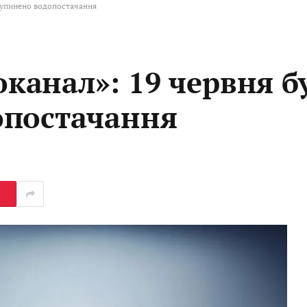
зупинено водопостачання
анал»: 19 червня б
опостачання