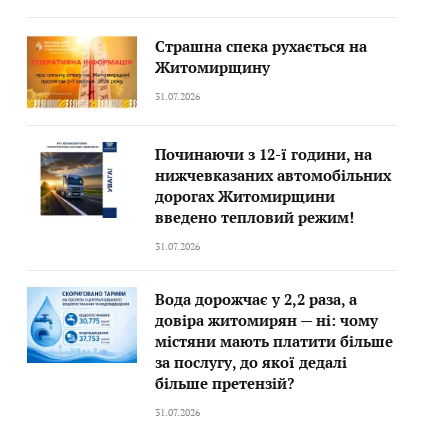
Страшна спека рухається на
Житомирщину
31.07.2026
Починаючи з 12-ї години, на
нижчевказаних автомобільних
дорогах Житомирщини
введено тепловий режим!
31.07.2026
Вода дорожчає у 2,2 раза, а
довіра житомирян — ні: чому
містяни мають платити більше
за послугу, до якої дедалі
більше претензій?
31.07.2026