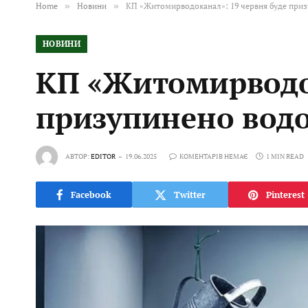
Home
»
Новини
»
КП «Житомирводоканал»: 19 червня буде при
НОВИНИ
КП «Житомирводок
призупинено вод
АВТОР:
EDITOR
19.06.2025
КОМЕНТАРІВ НЕМАЄ
1 MIN READ
Facebook
Twitter
Pinterest