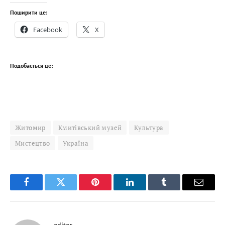
Поширити це:
Facebook
X
Подобається це:
Житомир
Кмитівський музей
Культура
Мистецтво
Україна
Facebook
Twitter
Pinterest
LinkedIn
Tumblr
Email
editor