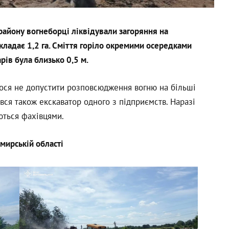
району вогнеборці ліквідували загоряння на
складає 1,2 га. Сміття горіло окремими осередками
рів була близько 0,5 м.
ося не допустити розповсюдження вогню на більші
вся також екскаватор одного з підприємств. Наразі
ються фахівцями.
мирській області