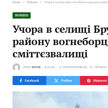
Home
»
Новини
»
Учора в селищі Брусилів Житомирського район
НОВИНИ
Учора в селищі Б
району вогнеборці
сміттєзвалищі
АВТОР:
EDITOR
26.06.2025
КОМЕНТАРІВ НЕМАЄ
1 MIN READ
Facebook
Twitter
Pinterest