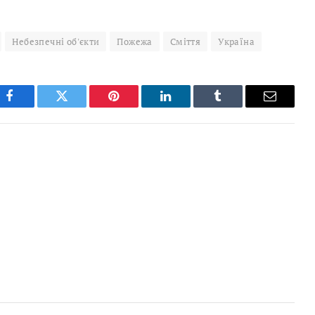
Небезпечні об'єкти
Пожежа
Сміття
Україна
Facebook
Twitter
Pinterest
LinkedIn
Tumblr
Email