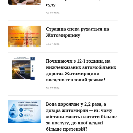
суду
31.07.2026
Страшна спека рухається на
Житомирщину
31.07.2026
Починаючи з 12-ї години, на
нижчевказаних автомобільних
дорогах Житомирщини
введено тепловий режим!
31.07.2026
Вода дорожчає у 2,2 раза, а
довіра житомирян — ні: чому
містяни мають платити більше
за послугу, до якої дедалі
більше претензій?