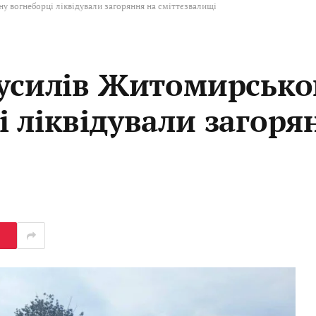
у вогнеборці ліквідували загоряння на сміттєзвалищі
русилів Житомирсько
 ліквідували загоря