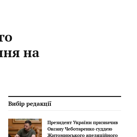
го
ння на
Вибір редакції
Президент України призначив
Оксану Чеботаренко суддею
Житомирського апеляційного