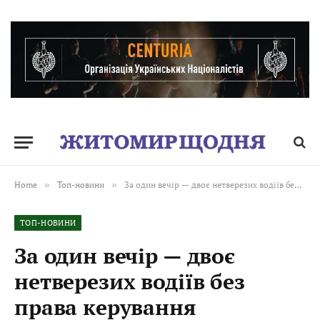
Home
»
Топ-новини
»
За один вечір — двоє нетверезих водіїв без права керування
ТОП-НОВИНИ
За один вечір — двоє
нетверезих водіїв без
права керування