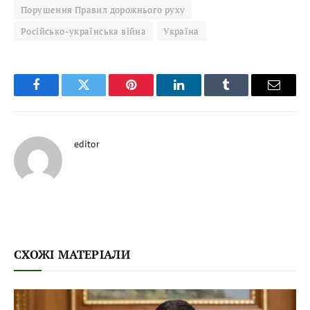
Порушення Правил дорожнього руху
Російсько-українська війна
Україна
Facebook
Twitter
Pinterest
LinkedIn
Tumblr
Email
editor
СХОЖІ МАТЕРІАЛИ