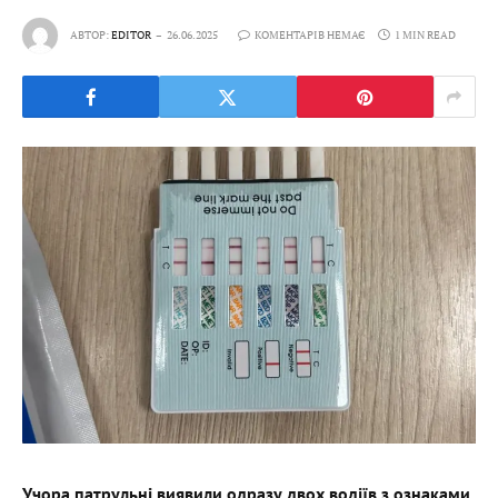
АВТОР:
EDITOR
26.06.2025
КОМЕНТАРІВ НЕМАЄ
1 MIN READ
Учора
патрульні
виявили одразу двох водіїв з ознаками