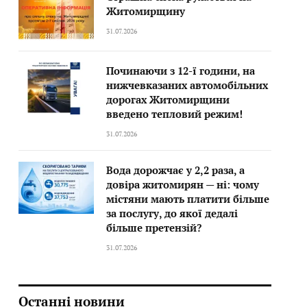
Житомирщину
31.07.2026
Починаючи з 12-ї години, на
нижчевказаних автомобільних
дорогах Житомирщини
введено тепловий режим!
31.07.2026
Вода дорожчає у 2,2 раза, а
довіра житомирян — ні: чому
містяни мають платити більше
за послугу, до якої дедалі
більше претензій?
31.07.2026
Останні новини