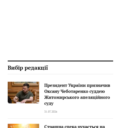
Вибір редакції
Президент України призначив
Оксану Чеботаренко суддею
Житомирського апеляційного
суду
31.07.2026
Страшна спека рухається на