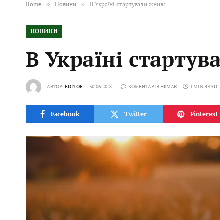
Home
»
Новини
»
В Україні стартували жнива
НОВИНИ
В Україні стартув
АВТОР:
EDITOR
30.06.2025
КОМЕНТАРІВ НЕМАЄ
1 MIN READ
Facebook
Twitter
Pinterest