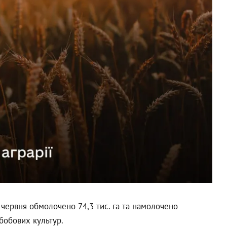
7 червня обмолочено 74,3 тис. га та намолочено
обобових культур.