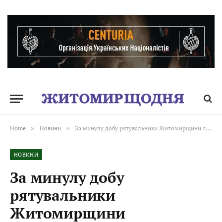
Home
»
Новини
»
За минулу добу рятувальники Житомирщини ліквідували 13 пожеж
НОВИНИ
За минулу добу
рятувальники
Житомирщини