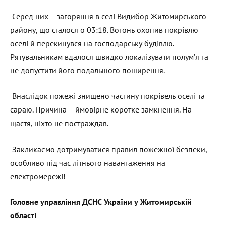
Серед них – загоряння в селі Видибор Житомирського
району, що сталося о 03:18. Вогонь охопив покрівлю
оселі й перекинувся на господарську будівлю.
Рятувальникам вдалося швидко локалізувати полум’я та
не допустити його подальшого поширення.
Внаслідок пожежі знищено частину покрівель оселі та
сараю. Причина – ймовірне коротке замкнення. На
щастя, ніхто не постраждав.
Закликаємо дотримуватися правил пожежної безпеки,
особливо під час літнього навантаження на
електромережі!
Головн
е
управління ДСНС України у Житомирській
області