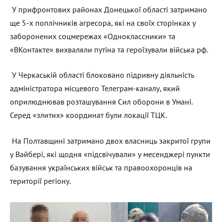
У прифронтових районах Донецької області затримано
ще 5-х поплічників агресора, які на своїх сторінках у
заборонених соцмережах «Одноклассники» та
«ВКонтакте» вихваляли путіна та героїзували війська рф.
У Черкаській області блоковано підривну діяльність
адміністратора місцевого Телеграм-каналу, який
оприлюднював розташування Сил оборони в Умані.
Серед «злитих» координат були локації ТЦК.
На Полтавщині затримано двох власниць закритої групи
у Вайбері, які щодня «підсвічували» у месенджері пункти
базування українських військ та правоохоронців на
території регіону.