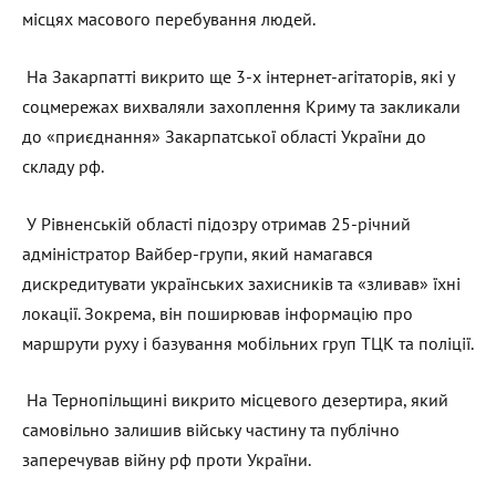
місцях масового перебування людей.
На Закарпатті викрито ще 3-х інтернет-агітаторів, які у
соцмережах вихваляли захоплення Криму та закликали
до «приєднання» Закарпатської області України до
складу рф.
У Рівненській області підозру отримав 25-річний
адміністратор Вайбер-групи, який намагався
дискредитувати українських захисників та «зливав» їхні
локації. Зокрема, він поширював інформацію про
маршрути руху і базування мобільних груп ТЦК та поліції.
На Тернопільщині викрито місцевого дезертира, який
самовільно залишив війську частину та публічно
заперечував війну рф проти України.