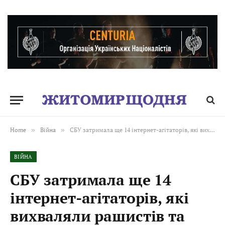
Home
»
Війна
»
СБУ затримала ще 14 інтернет-агітаторів, які вихваляли рашистів та «зливали» в інтернет локації Сил оборони
ВІЙНА
СБУ затримала ще 14
інтернет-агітаторів, які
вихваляли рашистів та