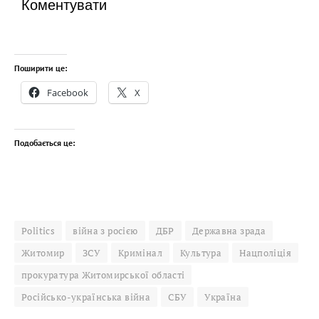
Коментувати
Поширити це:
Facebook
X
Подобається це:
Politics
війна з росією
ДБР
Державна зрада
Житомир
ЗСУ
Кримінал
Культура
Нацполіція
прокуратура Житомирської області
Російсько-українська війна
СБУ
Україна