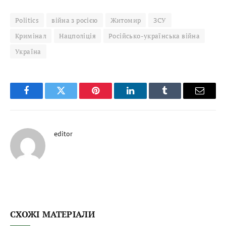
Politics
війна з росією
Житомир
ЗСУ
Кримінал
Нацполіція
Російсько-українська війна
Україна
Facebook
Twitter
Pinterest
LinkedIn
Tumblr
Email
editor
СХОЖІ МАТЕРІАЛИ