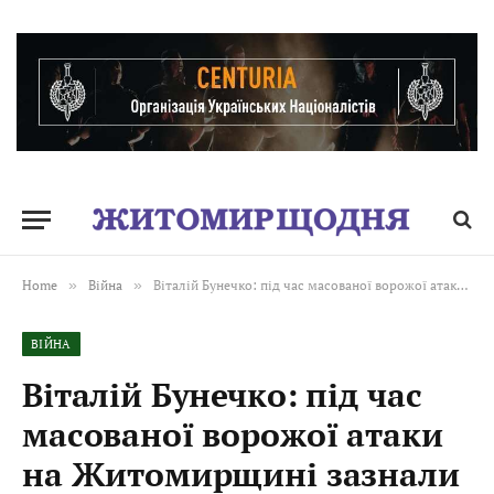
Home
»
Війна
»
Віталій Бунечко: під час масованої ворожої атаки на Житомирщині зазнали пошкоджень виробничі приміщення
ВІЙНА
Віталій Бунечко: під час
масованої ворожої атаки
на Житомирщині зазнали