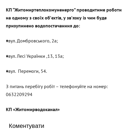
КП “Житомиртеплокомуненерго” проводитиме роботи
на одному з своїх об’єктів, у зв’язку із чим буде
призупинено водопостачанння до:
♦️вул. Домбровського, 2а;
♦️вул. Лесі Українки ,13, 13а;
♦️вул. Перемоги, 54.
З питань перебігу робіт – телефонуйте на номер:
0632209294
КП «Житомирводоканал»
Коментувати