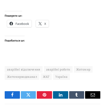
Поширити це:
Facebook
X
Подобається це:
аварійні відключення
аварійні роботи
Житомир
Житомирводоканал
ЖКГ
Україна
Facebook
Twitter
Pinterest
LinkedIn
Tumblr
Email