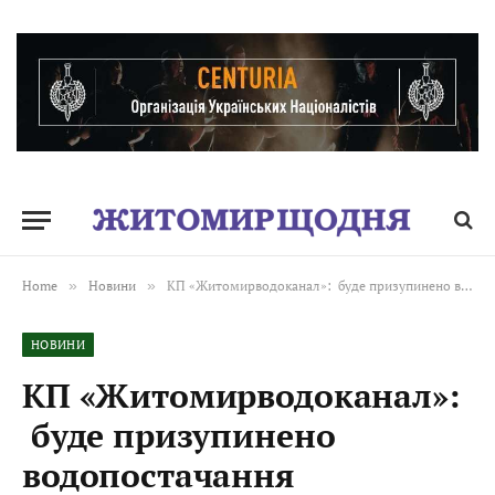
Home
»
Новини
»
КП «Житомирводоканал»: буде призупинено водопостачання
НОВИНИ
КП «Житомирводоканал»:
буде призупинено
водопостачання