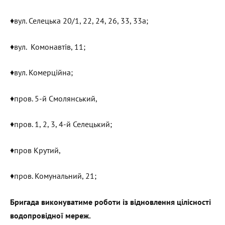
♦️вул. Селецька 20/1, 22, 24, 26, 33, 33а;
♦️вул. Комонавтів, 11;
♦️вул. Комерційна;
♦️пров. 5-й Смолянський,
♦️пров. 1, 2, 3, 4-й Селецький;
♦️пров Крутий,
♦️пров. Комунальний, 21;
Бригада виконуватиме роботи із відновлення цілісності
водопровідної мереж.