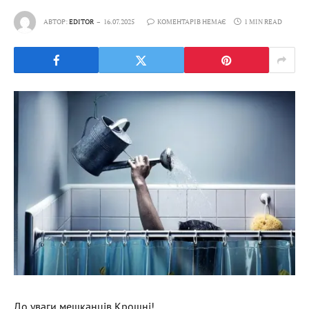
АВТОР:
EDITOR
16.07.2025
КОМЕНТАРІВ НЕМАЄ
1 MIN READ
До уваги мешканців Крошні!