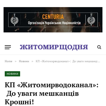
Home
»
Новини
»
КП «Житомирводоканал»: До уваги мешканців Крошні!
НОВИНИ
КП «Житомирводоканал»:
До уваги мешканців
Крошні!