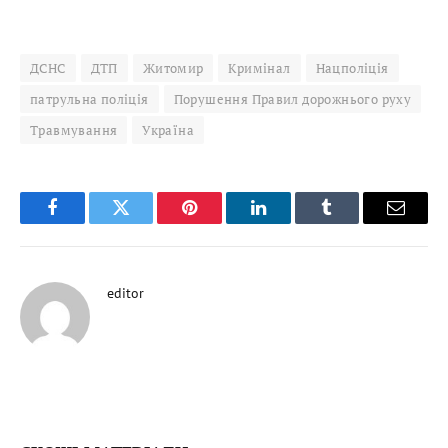
ДСНС
ДТП
Житомир
Кримінал
Нацполіція
патрульна поліція
Порушення Правил дорожнього руху
Травмування
Україна
Facebook
Twitter
Pinterest
LinkedIn
Tumblr
Email
editor