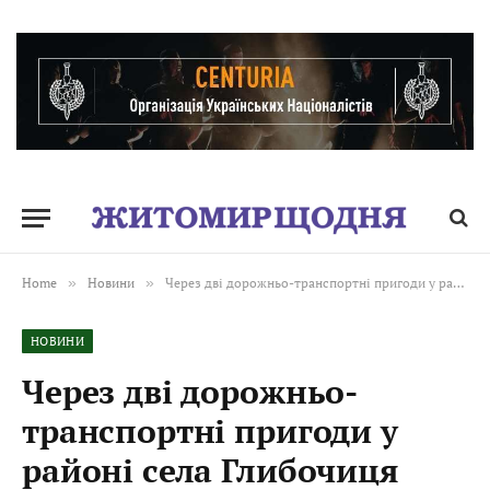
Home
»
Новини
»
Через дві дорожньо-транспортні пригоди у районі села Глибочиця сьогодні вночі був ускладнений рух транспорту
НОВИНИ
Через дві дорожньо-
транспортні пригоди у
районі села Глибочиця