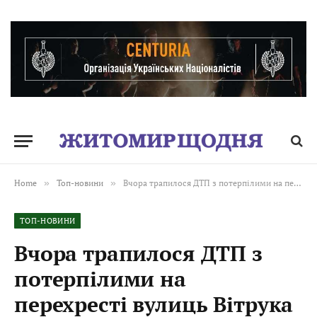
Home
»
Топ-новини
»
Вчора трапилося ДТП з потерпілими на перехресті вулиць Вітрука та Івана Огієнка. ВІДЕО
ТОП-НОВИНИ
Вчора трапилося ДТП з
потерпілими на
перехресті вулиць Вітрука