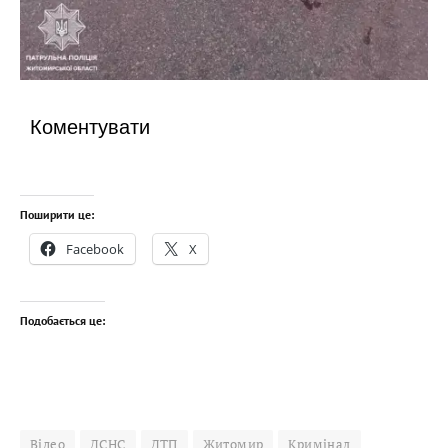
Коментувати
Поширити це:
Facebook
X
Подобається це:
Відео
ДСНС
ДТП
Житомир
Кримінал