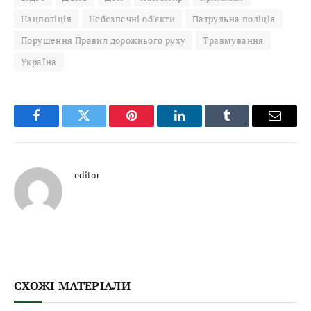
Нацполіція
Небезпечні об'єкти
Патрульна поліція
Порушення Правил дорожнього руху
Травмування
Україна
Facebook
Twitter
Pinterest
LinkedIn
Tumblr
Email
editor
СХОЖІ МАТЕРІАЛИ