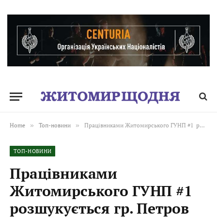
Home
»
Топ-новини
»
Працівниками Житомирського ГУНП #1 розшукується гр. Петров Олександр Олексійович, 03.04.1953 р.н.
ТОП-НОВИНИ
Працівниками
Житомирського ГУНП #1
розшукується гр. Петров