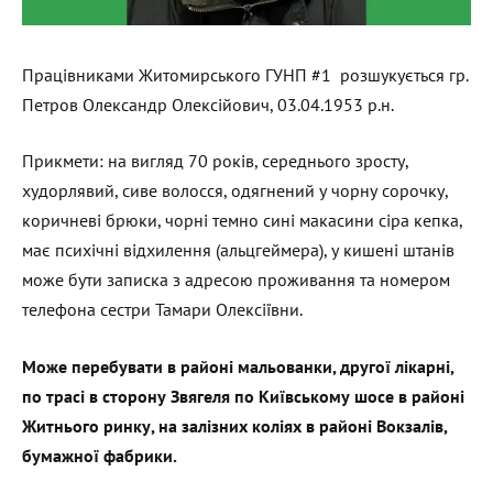
Працівниками Житомирського ГУНП #1 розшукується гр.
Петров Олександр Олексійович, 03.04.1953 р.н.
Прикмети: на вигляд 70 років, середнього зросту,
худорлявий, сиве волосся, одягнений у чорну сорочку,
коричневі брюки, чорні темно сині макасини сіра кепка,
має психічні відхилення (альцгеймера), у кишені штанів
може бути записка з адресою проживання та номером
телефона сестри Тамари Олексіївни.
Може перебувати в районі мальованки, другої лікарні,
по трасі в сторону Звягеля по Київському шосе в районі
Житнього ринку, на залізних коліях в районі Вокзалів,
бумажної фабрики.