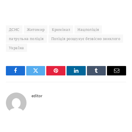
ДСНС
Житомир
Кримінал
Нацполіція
патрульна поліція
Поліція розшукує безвісно зниклого
Україна
Facebook
Twitter
Pinterest
LinkedIn
Tumblr
Email
editor